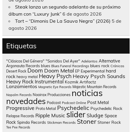
Steak lanza un segundo adelanto de su próximo
álbum con “Luxury Junk”
6 de agosto 2026
Tort – “Dimonis De La Sauva Negra” (2026)
5 de
agosto 2026
Etiquetas
Alternative
"Clásicos Del Género"
"Sonidos Del Ayer"
Adelantos
blues rock
Argonauta Records
blues
Blues Funeral Recordings
Crónicas
Doom
Doom Metal
hard
Experimental
Desert Rock
EP
Heavy Psych
Heavy Psych Sounds
rock
heavy metal
Heavy Rock
Instrumental
Kozmik Artifactz
Lanzamientos
Majestic Mountain Records
Magnetic Eye Records
noticias
Nooirax Producciones
Napalm Records
novedades
Post Metal
Podcast
Podcast Online
Psychedelic
Progressive
Psychedelic Rock
Proto Metal
slider
Sludge
Ripple Music
Space
Relapse Records
Stoner
Rock
Spinda Records
Stoner Rock
Stickman Records
Tee Pee Records