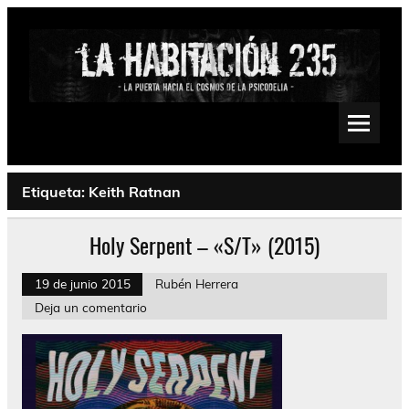
Saltar
al
contenido
La Habitación 235
Psychedelic, Stoner, Doom, Sludge, Fuzz, Space, Drone
Etiqueta:
Keith Ratnan
Holy Serpent – «S/T» (2015)
19 de junio 2015
Rubén Herrera
Deja un comentario