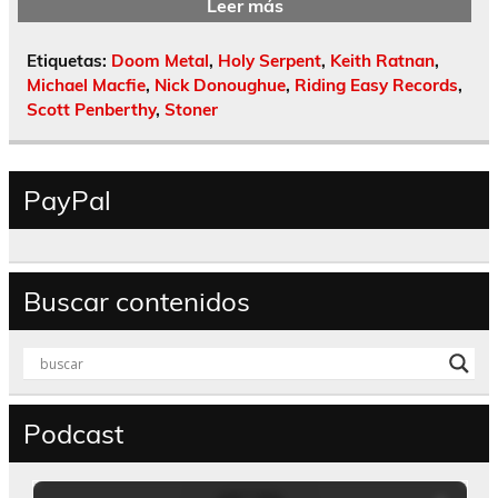
Leer más
Etiquetas:
Doom Metal
,
Holy Serpent
,
Keith Ratnan
,
Michael Macfie
,
Nick Donoughue
,
Riding Easy Records
,
Scott Penberthy
,
Stoner
PayPal
Buscar contenidos
Podcast