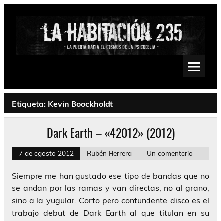
Saltar
al
contenido
La Habitación 235
Psychedelic, Stoner, Doom, Sludge, Fuzz, Space, Drone
Etiqueta:
Kevin Boockholdt
Dark Earth – «42012» (2012)
7 de agosto 2012
Rubén Herrera
Un comentario
Siempre me han gustado ese tipo de bandas que no
se andan por las ramas y van directas, no al grano,
sino a la yugular. Corto pero contundente disco es el
trabajo debut de Dark Earth al que titulan en su