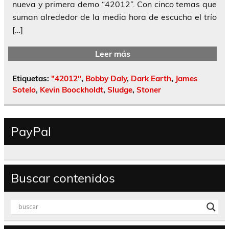
nueva y primera demo “42012”. Con cinco temas que
suman alrededor de la media hora de escucha el trío
[…]
Leer más
Etiquetas:
"42012"
,
Bobby Daly
,
Dark Earth
,
James
Sotelo
,
Kevin Boockholdt
,
Sludge
,
Stoner
PayPal
Buscar contenidos