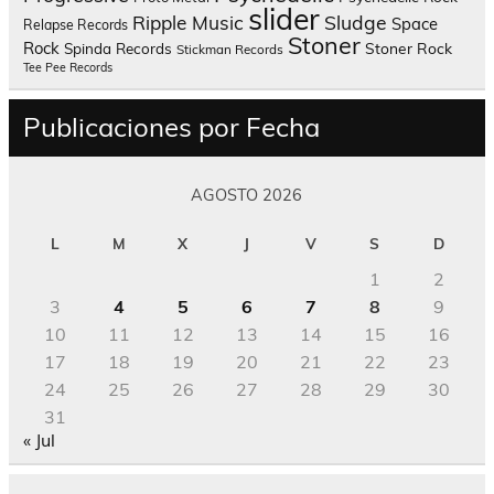
slider
Sludge
Ripple Music
Space
Relapse Records
Stoner
Rock
Spinda Records
Stoner Rock
Stickman Records
Tee Pee Records
Publicaciones por Fecha
AGOSTO 2026
L
M
X
J
V
S
D
1
2
3
4
5
6
7
8
9
10
11
12
13
14
15
16
17
18
19
20
21
22
23
24
25
26
27
28
29
30
31
« Jul