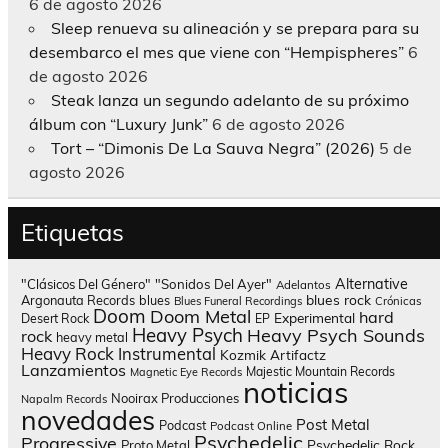
6 de agosto 2026
Sleep renueva su alineación y se prepara para su
desembarco el mes que viene con “Hempispheres”
6
de agosto 2026
Steak lanza un segundo adelanto de su próximo
álbum con “Luxury Junk”
6 de agosto 2026
Tort – “Dimonis De La Sauva Negra” (2026)
5 de
agosto 2026
Etiquetas
Alternative
"Clásicos Del Género"
"Sonidos Del Ayer"
Adelantos
blues rock
Argonauta Records
blues
Blues Funeral Recordings
Crónicas
Doom
Doom Metal
hard
Experimental
Desert Rock
EP
Heavy Psych
Heavy Psych Sounds
rock
heavy metal
Heavy Rock
Instrumental
Kozmik Artifactz
Lanzamientos
Majestic Mountain Records
Magnetic Eye Records
noticias
Nooirax Producciones
Napalm Records
novedades
Post Metal
Podcast
Podcast Online
Psychedelic
Progressive
Psychedelic Rock
Proto Metal