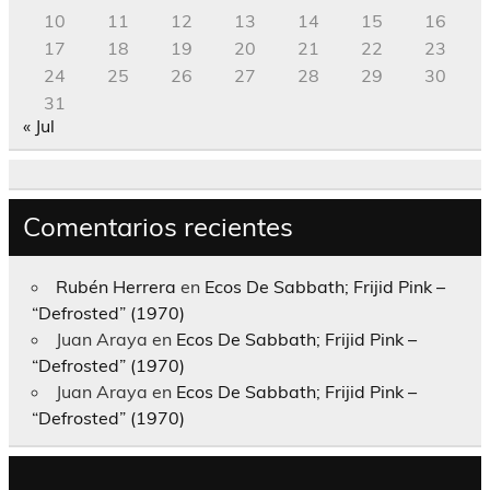
10
11
12
13
14
15
16
17
18
19
20
21
22
23
24
25
26
27
28
29
30
31
« Jul
Comentarios recientes
Rubén Herrera
en
Ecos De Sabbath; Frijid Pink –
“Defrosted” (1970)
Juan Araya
en
Ecos De Sabbath; Frijid Pink –
“Defrosted” (1970)
Juan Araya
en
Ecos De Sabbath; Frijid Pink –
“Defrosted” (1970)