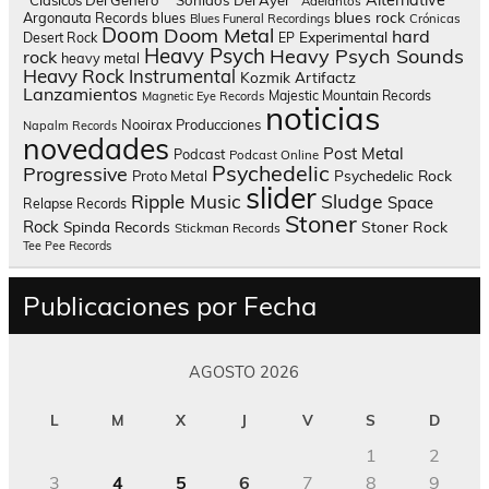
Alternative
"Clásicos Del Género"
"Sonidos Del Ayer"
Adelantos
blues rock
Argonauta Records
blues
Blues Funeral Recordings
Crónicas
Doom
Doom Metal
hard
Experimental
Desert Rock
EP
Heavy Psych
Heavy Psych Sounds
rock
heavy metal
Heavy Rock
Instrumental
Kozmik Artifactz
Lanzamientos
Majestic Mountain Records
Magnetic Eye Records
noticias
Nooirax Producciones
Napalm Records
novedades
Post Metal
Podcast
Podcast Online
Psychedelic
Progressive
Psychedelic Rock
Proto Metal
slider
Sludge
Ripple Music
Space
Relapse Records
Stoner
Rock
Spinda Records
Stoner Rock
Stickman Records
Tee Pee Records
Publicaciones por Fecha
AGOSTO 2026
L
M
X
J
V
S
D
1
2
3
4
5
6
7
8
9