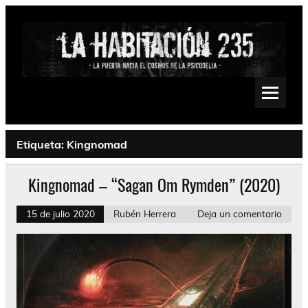
Saltar
al
contenido
La Habitación 235
Psychedelic, Stoner, Doom, Sludge, Fuzz, Space, Drone
Etiqueta:
Kingnomad
Kingnomad – “Sagan Om Rymden” (2020)
15 de julio 2020
Rubén Herrera
Deja un comentario