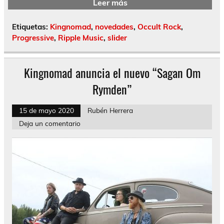
Leer más
Etiquetas:
Kingnomad
,
novedades
,
Occult Rock
,
Progressive
,
Ripple Music
,
slider
Kingnomad anuncia el nuevo “Sagan Om
Rymden”
15 de mayo 2020
Rubén Herrera
Deja un comentario