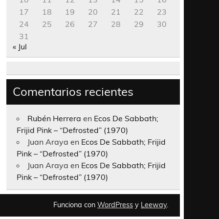
17
18
19
20
21
22
23
24
25
26
27
28
29
30
31
« Jul
Comentarios recientes
Rubén Herrera
en
Ecos De Sabbath;
Frijid Pink – “Defrosted” (1970)
Juan Araya
en
Ecos De Sabbath; Frijid
Pink – “Defrosted” (1970)
Juan Araya
en
Ecos De Sabbath; Frijid
Pink – “Defrosted” (1970)
Funciona con
WordPress
y
Leeway
.