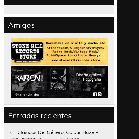
Amigos
Entradas recientes
Clásicos Del Género; Colour Haze –