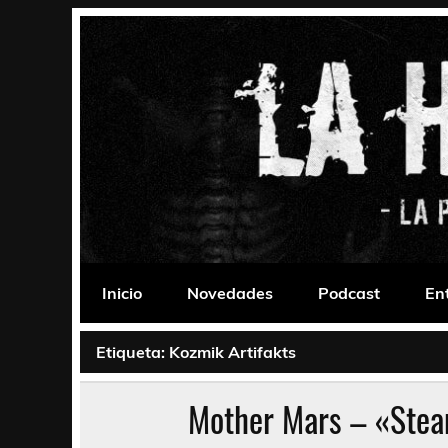
Saltar
al
contenido
La Habitación 235
Psychedelic, Stoner, Doom, Sludge, Fuzz, Space,
Inicio
Novedades
Podcast
En
Etiqueta:
Kozmik Artifakts
Mother Mars – «Ste