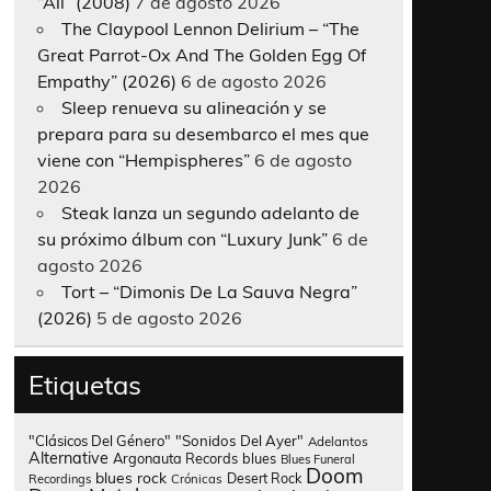
“All” (2008)
7 de agosto 2026
The Claypool Lennon Delirium – “The
Great Parrot-Ox And The Golden Egg Of
Empathy” (2026)
6 de agosto 2026
Sleep renueva su alineación y se
prepara para su desembarco el mes que
viene con “Hempispheres”
6 de agosto
2026
Steak lanza un segundo adelanto de
su próximo álbum con “Luxury Junk”
6 de
agosto 2026
Tort – “Dimonis De La Sauva Negra”
(2026)
5 de agosto 2026
Etiquetas
"Clásicos Del Género"
"Sonidos Del Ayer"
Adelantos
Alternative
Argonauta Records
blues
Blues Funeral
Doom
blues rock
Desert Rock
Recordings
Crónicas