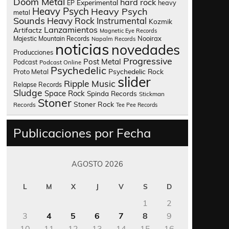
Doom Metal
hard rock
Experimental
heavy
EP
Heavy Psych
Heavy Psych
metal
Sounds
Heavy Rock
Instrumental
Kozmik
Lanzamientos
Artifactz
Magnetic Eye Records
Nooirax
Majestic Mountain Records
Napalm Records
noticias
novedades
Producciones
Progressive
Post Metal
Podcast
Podcast Online
Psychedelic
Psychedelic Rock
Proto Metal
slider
Ripple Music
Relapse Records
Sludge
Space Rock
Spinda Records
Stickman
Stoner
Stoner Rock
Records
Tee Pee Records
Publicaciones por Fecha
AGOSTO 2026
L
M
X
J
V
S
D
1
2
3
4
5
6
7
8
9
10
11
12
13
14
15
16