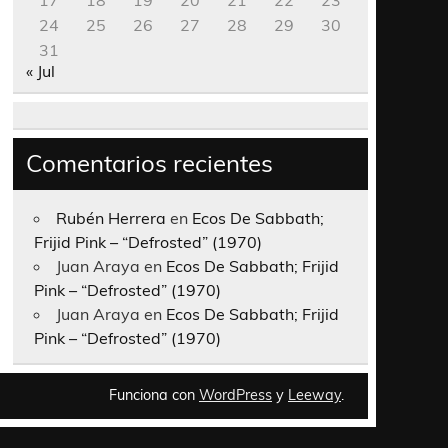
17
18
19
20
21
22
23
24
25
26
27
28
29
30
31
« Jul
Comentarios recientes
Rubén Herrera
en
Ecos De Sabbath;
Frijid Pink – “Defrosted” (1970)
Juan Araya
en
Ecos De Sabbath; Frijid
Pink – “Defrosted” (1970)
Juan Araya
en
Ecos De Sabbath; Frijid
Pink – “Defrosted” (1970)
Funciona con
WordPress
y
Leeway
.