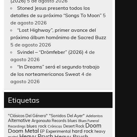
(2026)
5 de agosto 2026
Stoned Jesus presenta todos los
detalles de su próximo “Songs To Moon”
5
de agosto 2026
“Lost Highway”, primer avance del
próximo álbum homónimo de Sacred Buzz
5 de agosto 2026
Svindel – “Drömfeber” (2026)
4 de
agosto 2026
“In Dreams” será el segundo trabajo
de los norteamericanos Sweat
4 de
agosto 2026
Etiquetas
"Clásicos Del Género"
"Sonidos Del Ayer"
Adelantos
Alternative
Argonauta Records
blues
Blues Funeral
Doom
blues rock
Desert Rock
Recordings
Crónicas
Doom Metal
hard rock
Experimental
heavy
EP
Heavy Psych
Heavy Psych