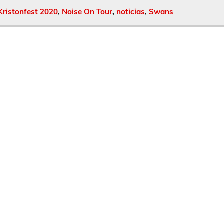
Kristonfest 2020
,
Noise On Tour
,
noticias
,
Swans