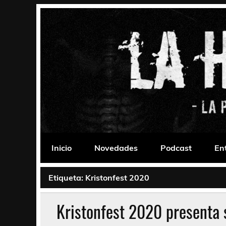
Saltar
al
contenido
La Habitación 235
Psychedelic, Stoner, Doom, Sludge, Fuzz, Space,
Inicio
Novedades
Podcast
En
Etiqueta:
Kristonfest 2020
Kristonfest 2020 presenta 