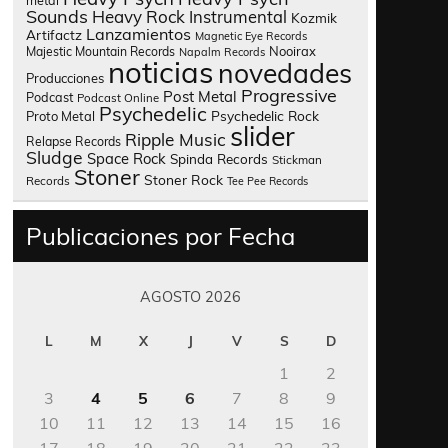
metal
Sounds
Heavy Rock
Instrumental
Kozmik
Lanzamientos
Artifactz
Magnetic Eye Records
Nooirax
Majestic Mountain Records
Napalm Records
noticias
novedades
Producciones
Progressive
Post Metal
Podcast
Podcast Online
Psychedelic
Psychedelic Rock
Proto Metal
slider
Ripple Music
Relapse Records
Sludge
Space Rock
Spinda Records
Stickman
Stoner
Stoner Rock
Records
Tee Pee Records
Publicaciones por Fecha
AGOSTO 2026
L
M
X
J
V
S
D
1
2
3
4
5
6
7
8
9
10
11
12
13
14
15
16