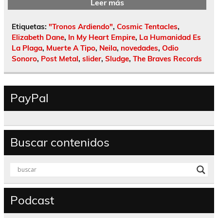
Leer más
Etiquetas:
"Tronos Ardiendo"
,
Cosmic Tentacles
,
Elizabeth Dane
,
In My Heart Empire
,
La Humanidad Es
La Plaga
,
Muerte A Tipo
,
Neila
,
novedades
,
Odio
Sonoro
,
Post Metal
,
slider
,
Sludge
,
The Braves Records
PayPal
Buscar contenidos
Podcast