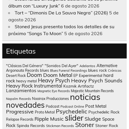
álbum con “Luxury Junk”
6 de agosto 2026
Tort – “Dimonis De La Sauva Negra” (2026)
5 de
agosto 2026
Stoned Jesus presenta todos los detalles de su
próximo “Songs To Moon”
5 de agosto 2026
Etiquetas
Alternative
"Clásicos Del Género"
"Sonidos Del Ayer"
Adelantos
blues rock
Argonauta Records
blues
Blues Funeral Recordings
Crónicas
Doom
Doom Metal
hard
Experimental
Desert Rock
EP
Heavy Psych
Heavy Psych Sounds
rock
heavy metal
Heavy Rock
Instrumental
Kozmik Artifactz
Lanzamientos
Majestic Mountain Records
Magnetic Eye Records
noticias
Nooirax Producciones
Napalm Records
novedades
Post Metal
Podcast
Podcast Online
Psychedelic
Progressive
Psychedelic Rock
Proto Metal
slider
Sludge
Ripple Music
Space
Relapse Records
Stoner
Rock
Spinda Records
Stoner Rock
Stickman Records