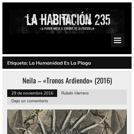
Saltar
al
contenido
La Habitación 235
Psychedelic, Stoner, Doom, Sludge, Fuzz, Space, Drone
Etiqueta:
La Humanidad Es La Plaga
Neila – «Tronos Ardiendo» (2016)
29 de noviembre 2016
Rubén Herrera
Deja un comentario