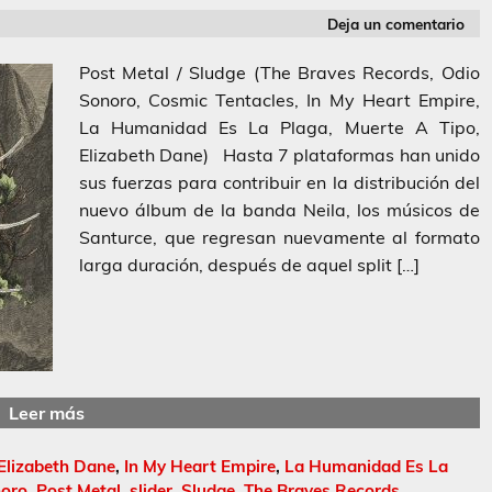
Deja un comentario
Post Metal / Sludge (The Braves Records, Odio
Sonoro, Cosmic Tentacles, In My Heart Empire,
La Humanidad Es La Plaga, Muerte A Tipo,
Elizabeth Dane) Hasta 7 plataformas han unido
sus fuerzas para contribuir en la distribución del
nuevo álbum de la banda Neila, los músicos de
Santurce, que regresan nuevamente al formato
larga duración, después de aquel split […]
Leer más
Elizabeth Dane
,
In My Heart Empire
,
La Humanidad Es La
noro
,
Post Metal
,
slider
,
Sludge
,
The Braves Records