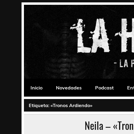
Saltar
al
contenido
La Habitación 235
Psychedelic, Stoner, Doom, Sludge, Fuzz, Space,
Inicio
Novedades
Podcast
En
Etiqueta:
«Tronos Ardiendo»
Neila – «Tro