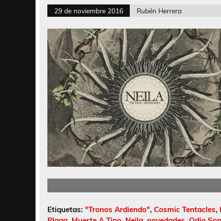
29 de noviembre 2016
Rubén Herrera
Etiquetas:
"Tronos Ardiendo"
,
Cosmic Tentacles
,
Plaga
,
Muerte A Tipo
,
Neila
,
novedades
,
Odio So