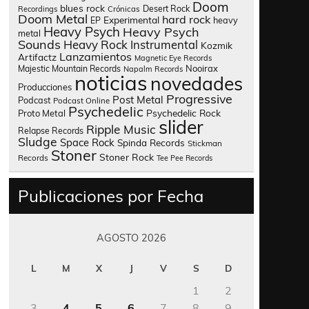
Doom
blues rock
Desert Rock
Recordings
Crónicas
Doom Metal
hard rock
Experimental
heavy
EP
Heavy Psych
Heavy Psych
metal
Sounds
Heavy Rock
Instrumental
Kozmik
Lanzamientos
Artifactz
Magnetic Eye Records
Nooirax
Majestic Mountain Records
Napalm Records
noticias
novedades
Producciones
Progressive
Post Metal
Podcast
Podcast Online
Psychedelic
Psychedelic Rock
Proto Metal
slider
Ripple Music
Relapse Records
Sludge
Space Rock
Spinda Records
Stickman
Stoner
Stoner Rock
Records
Tee Pee Records
Publicaciones por Fecha
AGOSTO 2026
L
M
X
J
V
S
D
1
2
3
4
5
6
7
8
9