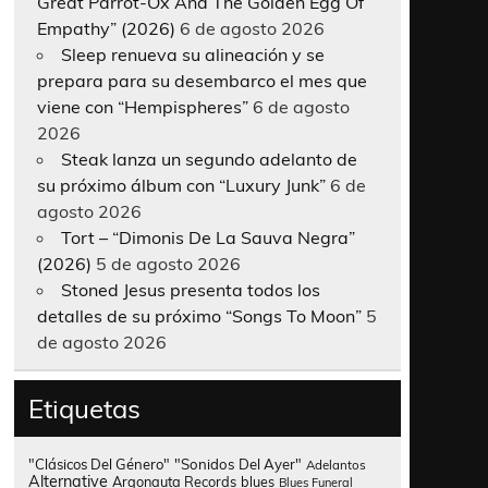
Great Parrot-Ox And The Golden Egg Of
Empathy” (2026)
6 de agosto 2026
Sleep renueva su alineación y se
prepara para su desembarco el mes que
viene con “Hempispheres”
6 de agosto
2026
Steak lanza un segundo adelanto de
su próximo álbum con “Luxury Junk”
6 de
agosto 2026
Tort – “Dimonis De La Sauva Negra”
(2026)
5 de agosto 2026
Stoned Jesus presenta todos los
detalles de su próximo “Songs To Moon”
5
de agosto 2026
Etiquetas
"Clásicos Del Género"
"Sonidos Del Ayer"
Adelantos
Alternative
Argonauta Records
blues
Blues Funeral