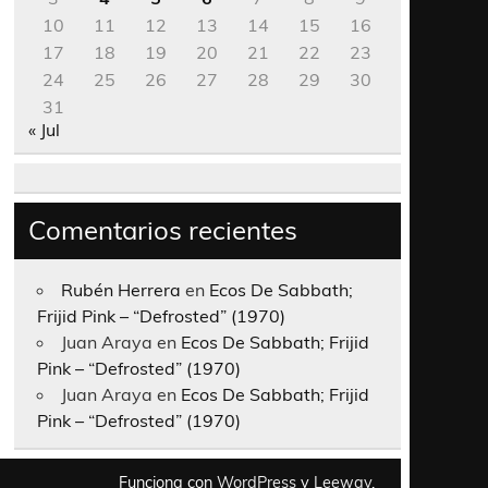
10
11
12
13
14
15
16
17
18
19
20
21
22
23
24
25
26
27
28
29
30
31
« Jul
Comentarios recientes
Rubén Herrera
en
Ecos De Sabbath;
Frijid Pink – “Defrosted” (1970)
Juan Araya
en
Ecos De Sabbath; Frijid
Pink – “Defrosted” (1970)
Juan Araya
en
Ecos De Sabbath; Frijid
Pink – “Defrosted” (1970)
Funciona con
WordPress
y
Leeway
.