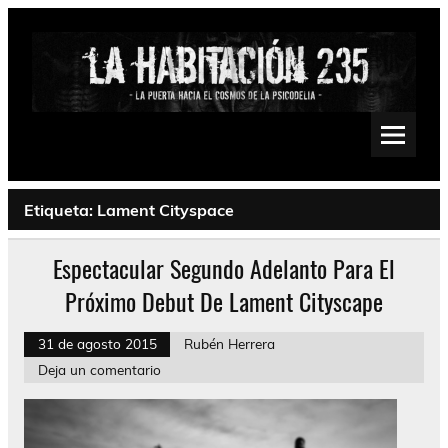
Saltar
al
contenido
La Habitación 235
Psychedelic, Stoner, Doom, Sludge, Fuzz, Space, Drone
Etiqueta:
Lament Cityspace
Espectacular Segundo Adelanto Para El
Próximo Debut De Lament Cityscape
31 de agosto 2015
Rubén Herrera
Deja un comentario