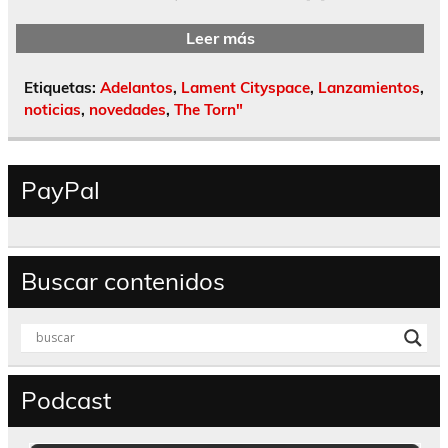
Leer más
Etiquetas:
Adelantos
,
Lament Cityspace
,
Lanzamientos
,
noticias
,
novedades
,
The Torn"
PayPal
Buscar contenidos
Podcast