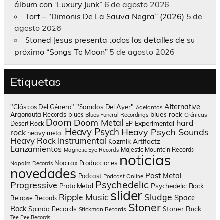
álbum con “Luxury Junk”
6 de agosto 2026
Tort – “Dimonis De La Sauva Negra” (2026)
5 de
agosto 2026
Stoned Jesus presenta todos los detalles de su
próximo “Songs To Moon”
5 de agosto 2026
Etiquetas
Alternative
"Clásicos Del Género"
"Sonidos Del Ayer"
Adelantos
blues rock
Argonauta Records
blues
Blues Funeral Recordings
Crónicas
Doom
Doom Metal
hard
Experimental
Desert Rock
EP
Heavy Psych
Heavy Psych Sounds
rock
heavy metal
Heavy Rock
Instrumental
Kozmik Artifactz
Lanzamientos
Majestic Mountain Records
Magnetic Eye Records
noticias
Nooirax Producciones
Napalm Records
novedades
Post Metal
Podcast
Podcast Online
Psychedelic
Progressive
Psychedelic Rock
Proto Metal
slider
Sludge
Ripple Music
Space
Relapse Records
Stoner
Rock
Spinda Records
Stoner Rock
Stickman Records
Tee Pee Records