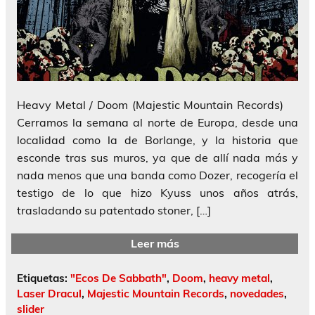
Heavy Metal / Doom (Majestic Mountain Records)
Cerramos la semana al norte de Europa, desde una
localidad como la de Borlange, y la historia que
esconde tras sus muros, ya que de allí nada más y
nada menos que una banda como Dozer, recogería el
testigo de lo que hizo Kyuss unos años atrás,
trasladando su patentado stoner, […]
Leer más
Etiquetas:
"Ecos De Sabbath"
,
Doom
,
heavy metal
,
Laser Dracul
,
Majestic Mountain Records
,
novedades
,
slider