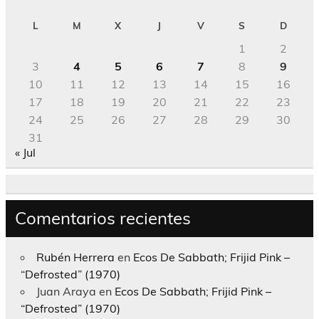
L
M
X
J
V
S
D
1
2
3
4
5
6
7
8
9
10
11
12
13
14
15
16
17
18
19
20
21
22
23
24
25
26
27
28
29
30
31
« Jul
Comentarios recientes
Rubén Herrera
en
Ecos De Sabbath; Frijid Pink –
“Defrosted” (1970)
Juan Araya
en
Ecos De Sabbath; Frijid Pink –
“Defrosted” (1970)