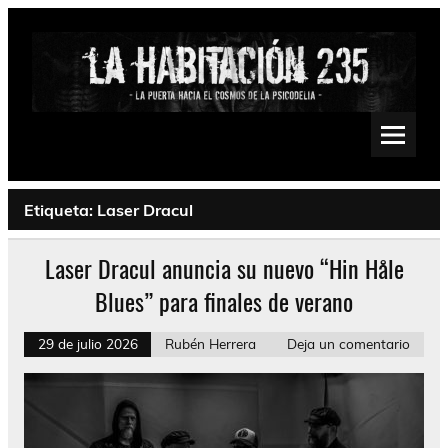
Saltar
al
contenido
La Habitación 235
Psychedelic, Stoner, Doom, Sludge, Fuzz, Space, Drone
Etiqueta:
Laser Dracul
Laser Dracul anuncia su nuevo “Hin Håle
Blues” para finales de verano
29 de julio 2026
Rubén Herrera
Deja un comentario