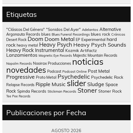
Etiquetas
Alternative
"Clásicos Del Género"
"Sonidos Del Ayer"
Adelantos
blues rock
Argonauta Records
blues
Blues Funeral Recordings
Crónicas
Doom
Doom Metal
hard
Experimental
Desert Rock
EP
Heavy Psych
Heavy Psych Sounds
rock
heavy metal
Heavy Rock
Instrumental
Kozmik Artifactz
Lanzamientos
Majestic Mountain Records
Magnetic Eye Records
noticias
Nooirax Producciones
Napalm Records
novedades
Post Metal
Podcast
Podcast Online
Psychedelic
Progressive
Psychedelic Rock
Proto Metal
slider
Sludge
Ripple Music
Space
Relapse Records
Stoner
Rock
Spinda Records
Stoner Rock
Stickman Records
Tee Pee Records
Publicaciones por Fecha
AGOSTO 2026