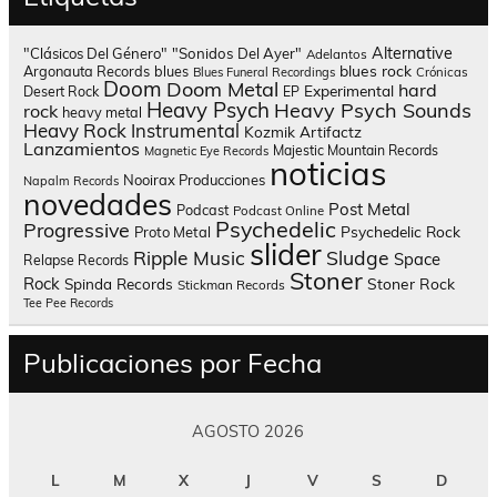
Alternative
"Clásicos Del Género"
"Sonidos Del Ayer"
Adelantos
blues rock
Argonauta Records
blues
Blues Funeral Recordings
Crónicas
Doom
Doom Metal
hard
Experimental
Desert Rock
EP
Heavy Psych
Heavy Psych Sounds
rock
heavy metal
Heavy Rock
Instrumental
Kozmik Artifactz
Lanzamientos
Majestic Mountain Records
Magnetic Eye Records
noticias
Nooirax Producciones
Napalm Records
novedades
Post Metal
Podcast
Podcast Online
Psychedelic
Progressive
Psychedelic Rock
Proto Metal
slider
Sludge
Ripple Music
Space
Relapse Records
Stoner
Rock
Spinda Records
Stoner Rock
Stickman Records
Tee Pee Records
Publicaciones por Fecha
AGOSTO 2026
L
M
X
J
V
S
D