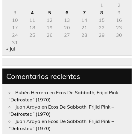
1
2
3
4
5
6
7
8
9
10
11
12
13
14
15
16
17
18
19
20
21
22
23
24
25
26
27
28
29
30
31
« Jul
Comentarios recientes
Rubén Herrera
en
Ecos De Sabbath; Frijid Pink –
“Defrosted” (1970)
Juan Araya
en
Ecos De Sabbath; Frijid Pink –
“Defrosted” (1970)
Juan Araya
en
Ecos De Sabbath; Frijid Pink –
“Defrosted” (1970)