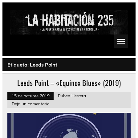
Saltar
al
contenido
La Habitación 235
Psychedelic, Stoner, Doom, Sludge, Fuzz, Space, Drone
Etiqueta:
Leeds Point
Leeds Point – «Equinox Blues» (2019)
15 de octubre 2019
Rubén Herrera
Deja un comentario