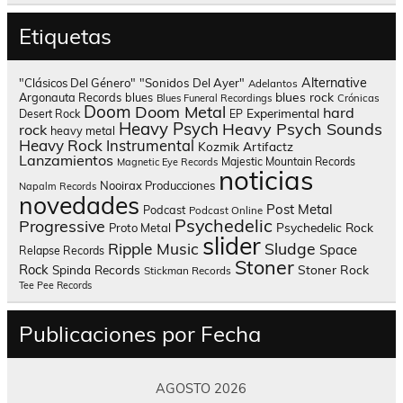
Etiquetas
Alternative
"Clásicos Del Género"
"Sonidos Del Ayer"
Adelantos
blues rock
Argonauta Records
blues
Blues Funeral Recordings
Crónicas
Doom
Doom Metal
hard
Experimental
Desert Rock
EP
Heavy Psych
Heavy Psych Sounds
rock
heavy metal
Heavy Rock
Instrumental
Kozmik Artifactz
Lanzamientos
Majestic Mountain Records
Magnetic Eye Records
noticias
Nooirax Producciones
Napalm Records
novedades
Post Metal
Podcast
Podcast Online
Psychedelic
Progressive
Psychedelic Rock
Proto Metal
slider
Sludge
Ripple Music
Space
Relapse Records
Stoner
Rock
Spinda Records
Stoner Rock
Stickman Records
Tee Pee Records
Publicaciones por Fecha
AGOSTO 2026