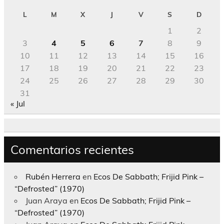
L
M
X
J
V
S
D
1
2
3
4
5
6
7
8
9
10
11
12
13
14
15
16
17
18
19
20
21
22
23
24
25
26
27
28
29
30
31
« Jul
Comentarios recientes
Rubén Herrera
en
Ecos De Sabbath; Frijid Pink –
“Defrosted” (1970)
Juan Araya
en
Ecos De Sabbath; Frijid Pink –
“Defrosted” (1970)