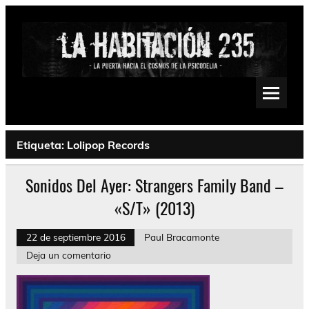
Saltar
al
contenido
La Habitación 235
Psychedelic, Stoner, Doom, Sludge, Fuzz, Space, Drone
Etiqueta:
Lolipop Records
Sonidos Del Ayer: Strangers Family Band –
«S/T» (2013)
22 de septiembre 2016
Paul Bracamonte
Deja un comentario