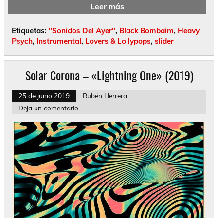
Leer más
Etiquetas:
"Sonidos Del Ayer"
,
Black Bombaim
,
Heavy
Psych
,
Instrumental
,
Lovers & Lollypops
,
slider
Solar Corona – «Lightning One» (2019)
25 de junio 2019
Rubén Herrera
Deja un comentario