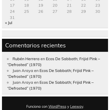
17
18
19
20
21
22
23
24
25
26
27
28
29
30
31
« Jul
Comentarios recientes
Rubén Herrera
en
Ecos De Sabbath; Frijid Pink –
“Defrosted” (1970)
Juan Araya
en
Ecos De Sabbath; Frijid Pink –
“Defrosted” (1970)
Juan Araya
en
Ecos De Sabbath; Frijid Pink –
“Defrosted” (1970)
Funciona con
WordPress
y
Leeway
.