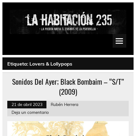
Saltar
al
contenido
La Habitación 235
Psychedelic, Stoner, Doom, Sludge, Fuzz, Space, Drone
Etiqueta:
Lovers & Lollypops
Sonidos Del Ayer; Black Bombaim – “S/T”
(2009)
21 de abril 2023
Rubén Herrera
Deja un comentario