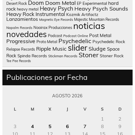
Doom
Doom Metal
hard
Experimental
Desert Rock
EP
Heavy Psych
Heavy Psych Sounds
rock
heavy metal
Heavy Rock
Instrumental
Kozmik Artifactz
Lanzamientos
Majestic Mountain Records
Magnetic Eye Records
noticias
Nooirax Producciones
Napalm Records
novedades
Post Metal
Podcast
Podcast Online
Psychedelic
Progressive
Psychedelic Rock
Proto Metal
slider
Sludge
Ripple Music
Space
Relapse Records
Stoner
Rock
Spinda Records
Stoner Rock
Stickman Records
Tee Pee Records
Publicaciones por Fecha
AGOSTO 2026
L
M
X
J
V
S
D
1
2
3
4
5
6
7
8
9
10
11
12
13
14
15
16