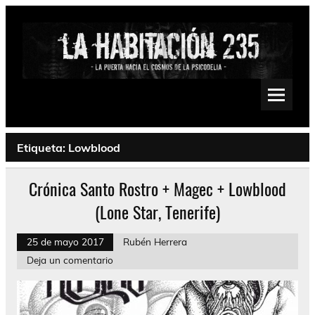
Saltar
al
contenido
La Habitación 235
Psychedelic, Stoner, Doom, Sludge, Fuzz, Space, Drone
Etiqueta:
Lowblood
Crónica Santo Rostro + Magec + Lowblood
(Lone Star, Tenerife)
25 de mayo 2017
Rubén Herrera
Deja un comentario