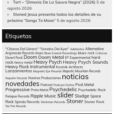
Tort – “Dimonis De La Sauva Negra” (2026)
5 de
agosto 2026
Stoned Jesus presenta todos los detalles de su
próximo “Songs To Moon”
5 de agosto 2026
Etiquetas
Alternative
"Clásicos Del Género"
"Sonidos Del Ayer"
Adelantos
blues rock
Argonauta Records
blues
Blues Funeral Recordings
Crónicas
Doom
Doom Metal
hard
Experimental
Desert Rock
EP
Heavy Psych
Heavy Psych Sounds
rock
heavy metal
Heavy Rock
Instrumental
Kozmik Artifactz
Lanzamientos
Majestic Mountain Records
Magnetic Eye Records
noticias
Nooirax Producciones
Napalm Records
novedades
Post Metal
Podcast
Podcast Online
Psychedelic
Progressive
Psychedelic Rock
Proto Metal
slider
Sludge
Ripple Music
Space
Relapse Records
Stoner
Rock
Spinda Records
Stoner Rock
Stickman Records
Tee Pee Records