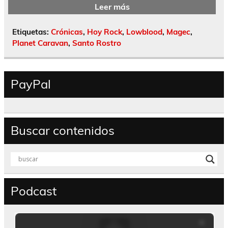
Leer más
Etiquetas:
Crónicas
,
Hoy Rock
,
Lowblood
,
Magec
,
Planet Caravan
,
Santo Rostro
PayPal
Buscar contenidos
Podcast