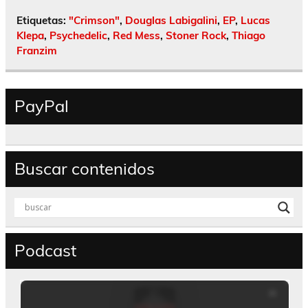
Etiquetas:
"Crimson"
,
Douglas Labigalini
,
EP
,
Lucas
Klepa
,
Psychedelic
,
Red Mess
,
Stoner Rock
,
Thiago
Franzim
PayPal
Buscar contenidos
Podcast