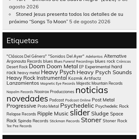
agosto 2026
Stoned Jesus presenta todos los detalles de su
próximo “Songs To Moon”
5 de agosto 2026
Etiquetas
Alternative
"Clásicos Del Género"
"Sonidos Del Ayer"
Adelantos
blues rock
Argonauta Records
blues
Blues Funeral Recordings
Crónicas
Doom
Doom Metal
hard
Experimental
Desert Rock
EP
Heavy Psych
Heavy Psych Sounds
rock
heavy metal
Heavy Rock
Instrumental
Kozmik Artifactz
Lanzamientos
Majestic Mountain Records
Magnetic Eye Records
noticias
Nooirax Producciones
Napalm Records
novedades
Post Metal
Podcast
Podcast Online
Psychedelic
Progressive
Psychedelic Rock
Proto Metal
slider
Sludge
Ripple Music
Space
Relapse Records
Stoner
Rock
Spinda Records
Stoner Rock
Stickman Records
Tee Pee Records