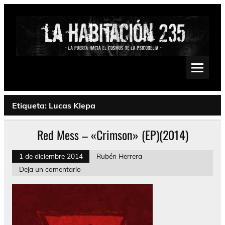
Saltar
al
contenido
La Habitación 235
Psychedelic, Stoner, Doom, Sludge, Fuzz, Space, Drone
Etiqueta:
Lucas Klepa
Red Mess – «Crimson» (EP)(2014)
1 de diciembre 2014
Rubén Herrera
Deja un comentario