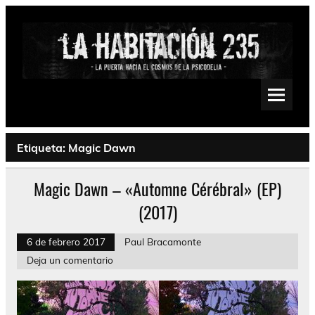
Saltar
al
contenido
La Habitación 235
Psychedelic, Stoner, Doom, Sludge, Fuzz, Space, Drone
Etiqueta:
Magic Dawn
Magic Dawn – «Automne Cérébral» (EP)
(2017)
6 de febrero 2017
Paul Bracamonte
Deja un comentario