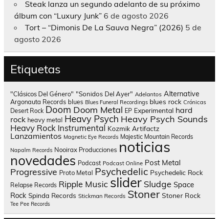
Steak lanza un segundo adelanto de su próximo
álbum con “Luxury Junk”
6 de agosto 2026
Tort – “Dimonis De La Sauva Negra” (2026)
5 de
agosto 2026
Etiquetas
Alternative
"Clásicos Del Género"
"Sonidos Del Ayer"
Adelantos
blues rock
Argonauta Records
blues
Blues Funeral Recordings
Crónicas
Doom
Doom Metal
hard
Experimental
Desert Rock
EP
Heavy Psych
Heavy Psych Sounds
rock
heavy metal
Heavy Rock
Instrumental
Kozmik Artifactz
Lanzamientos
Majestic Mountain Records
Magnetic Eye Records
noticias
Nooirax Producciones
Napalm Records
novedades
Post Metal
Podcast
Podcast Online
Psychedelic
Progressive
Psychedelic Rock
Proto Metal
slider
Sludge
Ripple Music
Space
Relapse Records
Stoner
Rock
Spinda Records
Stoner Rock
Stickman Records
Tee Pee Records