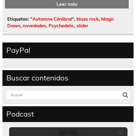
Leer más
Etiquetas:
"Automne Cérébral"
,
blues rock
,
Magic
Dawn
,
novedades
,
Psychedelic
,
slider
PayPal
Buscar contenidos
Podcast