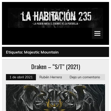
Saltar
al
contenido
La Habitación 235
Psychedelic, Stoner, Doom, Sludge, Fuzz, Space, Drone
Etiqueta:
Majestic Mountain
Draken – “S/T” (2021)
1 de abril 2021
Rubén Herrera
Deja un comentario