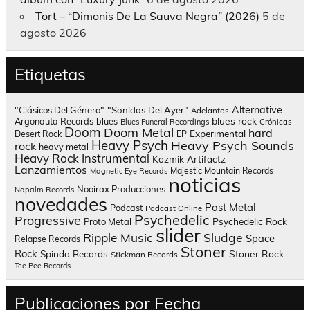
Tort – “Dimonis De La Sauva Negra” (2026)
5 de
agosto 2026
Etiquetas
Alternative
"Clásicos Del Género"
"Sonidos Del Ayer"
Adelantos
blues rock
Argonauta Records
blues
Blues Funeral Recordings
Crónicas
Doom
Doom Metal
hard
Experimental
Desert Rock
EP
Heavy Psych
Heavy Psych Sounds
rock
heavy metal
Heavy Rock
Instrumental
Kozmik Artifactz
Lanzamientos
Majestic Mountain Records
Magnetic Eye Records
noticias
Nooirax Producciones
Napalm Records
novedades
Post Metal
Podcast
Podcast Online
Psychedelic
Progressive
Psychedelic Rock
Proto Metal
slider
Sludge
Ripple Music
Space
Relapse Records
Stoner
Rock
Spinda Records
Stoner Rock
Stickman Records
Tee Pee Records
Publicaciones por Fecha