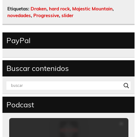
Etiquetas:
Draken
,
hard rock
,
Majestic Mountain
,
novedades
,
Progressive
,
slider
PayPal
Buscar contenidos
Podcast