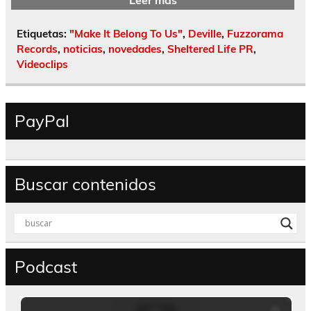
Etiquetas:
"Make It Belong To Us"
,
Deville
,
Fuzzorama
Records
,
noticias
,
novedades
,
Sheltered Life PR
,
Videoclips
PayPal
Buscar contenidos
Podcast