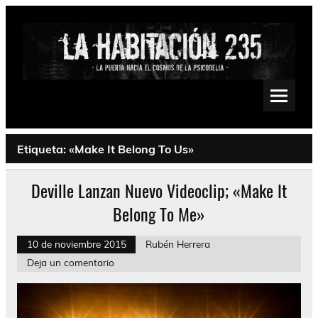
Saltar
al
contenido
La Habitación 235
Psychedelic, Stoner, Doom, Sludge, Fuzz, Space, Drone
Etiqueta:
«Make It Belong To Us»
Deville Lanzan Nuevo Videoclip; «Make It
Belong To Me»
10 de noviembre 2015
Rubén Herrera
Deja un comentario