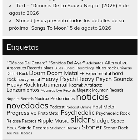
Tort – “Dimonis De La Sauva Negra” (2026)
5 de
agosto 2026
Stoned Jesus presenta todos los detalles de su
próximo “Songs To Moon”
5 de agosto 2026
Etiquetas
Alternative
"Clásicos Del Género"
"Sonidos Del Ayer"
Adelantos
blues rock
Argonauta Records
blues
Blues Funeral Recordings
Crónicas
Doom
Doom Metal
hard
Experimental
Desert Rock
EP
Heavy Psych
Heavy Psych Sounds
rock
heavy metal
Heavy Rock
Instrumental
Kozmik Artifactz
Lanzamientos
Majestic Mountain Records
Magnetic Eye Records
noticias
Nooirax Producciones
Napalm Records
novedades
Post Metal
Podcast
Podcast Online
Psychedelic
Progressive
Psychedelic Rock
Proto Metal
slider
Sludge
Ripple Music
Space
Relapse Records
Stoner
Rock
Spinda Records
Stoner Rock
Stickman Records
Tee Pee Records