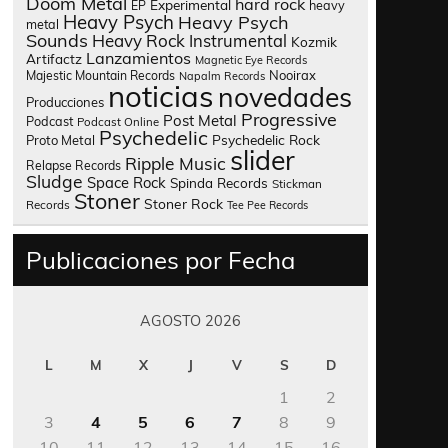
Doom Metal
hard rock
Experimental
heavy
EP
Heavy Psych
Heavy Psych
metal
Sounds
Heavy Rock
Instrumental
Kozmik
Lanzamientos
Artifactz
Magnetic Eye Records
Nooirax
Majestic Mountain Records
Napalm Records
noticias
novedades
Producciones
Progressive
Post Metal
Podcast
Podcast Online
Psychedelic
Psychedelic Rock
Proto Metal
slider
Ripple Music
Relapse Records
Sludge
Space Rock
Spinda Records
Stickman
Stoner
Stoner Rock
Records
Tee Pee Records
Publicaciones por Fecha
AGOSTO 2026
L
M
X
J
V
S
D
1
2
3
4
5
6
7
8
9
10
11
12
13
14
15
16