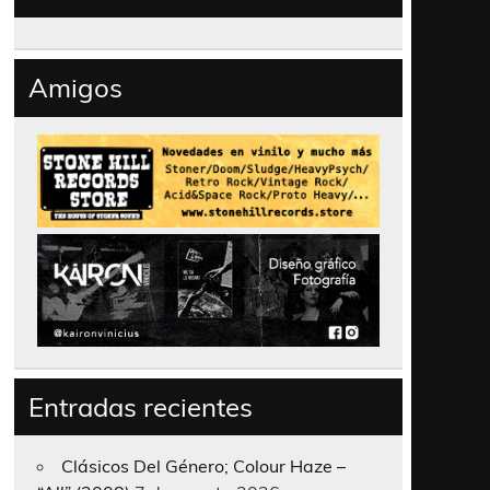
Amigos
Entradas recientes
Clásicos Del Género; Colour Haze –