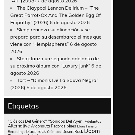
“All” (2008)
7 de agosto 2026
The Claypool Lennon Delirium – “The
Great Parrot-Ox And The Golden Egg Of
Empathy” (2026)
6 de agosto 2026
Sleep renueva su alineación y se
prepara para su desembarco el mes que
viene con “Hempispheres”
6 de agosto
2026
Steak lanza un segundo adelanto de
su próximo álbum con “Luxury Junk”
6 de
agosto 2026
Tort – “Dimonis De La Sauva Negra”
(2026)
5 de agosto 2026
Etiquetas
"Clásicos Del Género"
"Sonidos Del Ayer"
Adelantos
Alternative
Argonauta Records
blues
Blues Funeral
Doom
blues rock
Desert Rock
Recordings
Crónicas