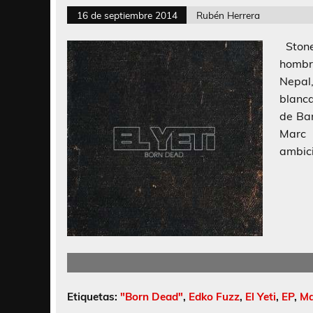
16 de septiembre 2014
Rubén Herrera
Stone
hombre
Nepal
blanc
de Ba
Marc 
ambici
Etiquetas:
"Born Dead"
,
Edko Fuzz
,
El Yeti
,
EP
,
Ma