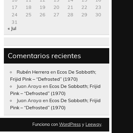
17
18
19
20
21
22
23
24
25
26
27
28
29
30
31
« Jul
Comentarios recientes
Rubén Herrera
en
Ecos De Sabbath;
Frijid Pink – “Defrosted” (1970)
Juan Araya
en
Ecos De Sabbath; Frijid
Pink – “Defrosted” (1970)
Juan Araya
en
Ecos De Sabbath; Frijid
Pink – “Defrosted” (1970)
Funciona con
WordPress
y
Leeway
.