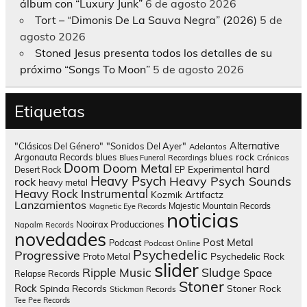
álbum con “Luxury Junk”
6 de agosto 2026
Tort – “Dimonis De La Sauva Negra” (2026)
5 de
agosto 2026
Stoned Jesus presenta todos los detalles de su
próximo “Songs To Moon”
5 de agosto 2026
Etiquetas
Alternative
"Clásicos Del Género"
"Sonidos Del Ayer"
Adelantos
blues rock
Argonauta Records
blues
Blues Funeral Recordings
Crónicas
Doom
Doom Metal
hard
Experimental
Desert Rock
EP
Heavy Psych
Heavy Psych Sounds
rock
heavy metal
Heavy Rock
Instrumental
Kozmik Artifactz
Lanzamientos
Majestic Mountain Records
Magnetic Eye Records
noticias
Nooirax Producciones
Napalm Records
novedades
Post Metal
Podcast
Podcast Online
Psychedelic
Progressive
Psychedelic Rock
Proto Metal
slider
Sludge
Ripple Music
Space
Relapse Records
Stoner
Rock
Spinda Records
Stoner Rock
Stickman Records
Tee Pee Records