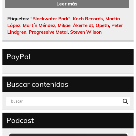
Leer más
Etiquetas:
"Blackwater Park"
,
Koch Records
,
Martín
López
,
Martín Méndez
,
Mikael Åkerfeldt
,
Opeth
,
Peter
Lindgren
,
Progressive Metal
,
Steven Wilson
PayPal
Buscar contenidos
Podcast