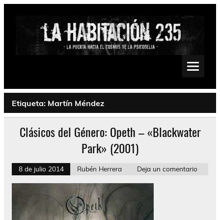
Saltar
al
contenido
La Habitación 235
Psychedelic, Stoner, Doom, Sludge, Fuzz, Space, Drone
Etiqueta:
Martín Méndez
Clásicos del Género: Opeth – «Blackwater
Park» (2001)
8 de julio 2014
Rubén Herrera
Deja un comentario