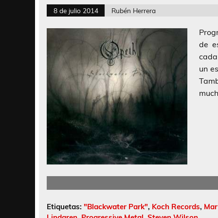
8 de julio 2014
Rubén Herrera
Prog
de e
cada 
un es
Tamb
mucho
Etiquetas:
"Blackwater Park"
,
Koch Records
,
Mar
Lindgren
,
Progressive Metal
,
Steven Wilson