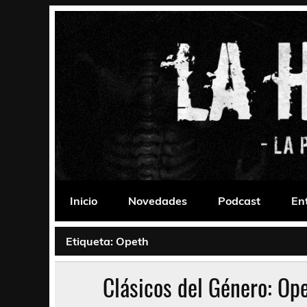
Saltar
al
contenido
La Habitación 235
Psychedelic, Stoner, Doom, Sludge, Fuzz, Space,
Inicio
Novedades
Podcast
En
Etiqueta:
Opeth
Clásicos del Género: Op