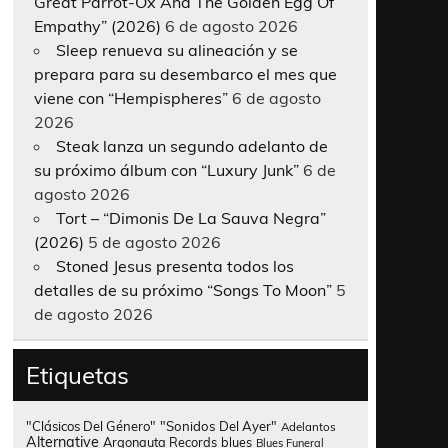
Great Parrot-Ox And The Golden Egg Of
Empathy” (2026)
6 de agosto 2026
Sleep renueva su alineación y se
prepara para su desembarco el mes que
viene con “Hempispheres”
6 de agosto
2026
Steak lanza un segundo adelanto de
su próximo álbum con “Luxury Junk”
6 de
agosto 2026
Tort – “Dimonis De La Sauva Negra”
(2026)
5 de agosto 2026
Stoned Jesus presenta todos los
detalles de su próximo “Songs To Moon”
5
de agosto 2026
Etiquetas
"Clásicos Del Género"
"Sonidos Del Ayer"
Adelantos
Alternative
Argonauta Records
blues
Blues Funeral