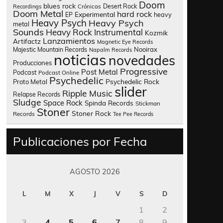
Doom
blues rock
Desert Rock
Recordings
Crónicas
Doom Metal
hard rock
Experimental
heavy
EP
Heavy Psych
Heavy Psych
metal
Sounds
Heavy Rock
Instrumental
Kozmik
Lanzamientos
Artifactz
Magnetic Eye Records
Nooirax
Majestic Mountain Records
Napalm Records
noticias
novedades
Producciones
Progressive
Post Metal
Podcast
Podcast Online
Psychedelic
Psychedelic Rock
Proto Metal
slider
Ripple Music
Relapse Records
Sludge
Space Rock
Spinda Records
Stickman
Stoner
Stoner Rock
Records
Tee Pee Records
Publicaciones por Fecha
AGOSTO 2026
L
M
X
J
V
S
D
1
2
3
4
5
6
7
8
9