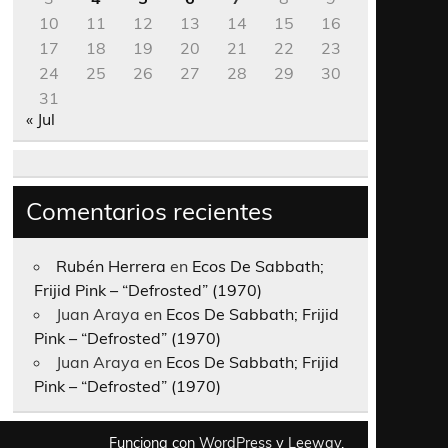
10
11
12
13
14
15
16
17
18
19
20
21
22
23
24
25
26
27
28
29
30
31
« Jul
Comentarios recientes
Rubén Herrera
en
Ecos De Sabbath;
Frijid Pink – “Defrosted” (1970)
Juan Araya
en
Ecos De Sabbath; Frijid
Pink – “Defrosted” (1970)
Juan Araya
en
Ecos De Sabbath; Frijid
Pink – “Defrosted” (1970)
Funciona con
WordPress
y
Leeway
.