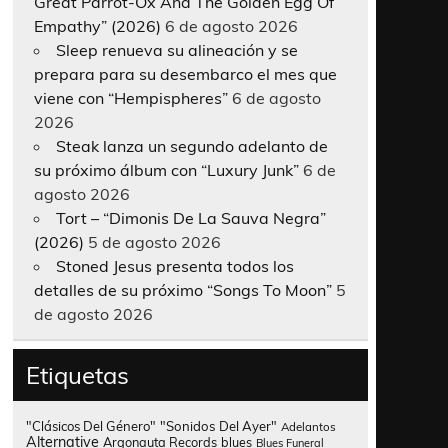
Great Parrot-Ox And The Golden Egg Of
Empathy” (2026)
6 de agosto 2026
Sleep renueva su alineación y se
prepara para su desembarco el mes que
viene con “Hempispheres”
6 de agosto
2026
Steak lanza un segundo adelanto de
su próximo álbum con “Luxury Junk”
6 de
agosto 2026
Tort – “Dimonis De La Sauva Negra”
(2026)
5 de agosto 2026
Stoned Jesus presenta todos los
detalles de su próximo “Songs To Moon”
5
de agosto 2026
Etiquetas
"Clásicos Del Género"
"Sonidos Del Ayer"
Adelantos
Alternative
Argonauta Records
blues
Blues Funeral