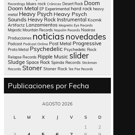
Doom
blues rock
Desert Rock
Recordings
Crónicas
Doom Metal
hard rock
Experimental
heavy
EP
Heavy Psych
Heavy Psych
metal
Sounds
Heavy Rock
Instrumental
Kozmik
Lanzamientos
Artifactz
Magnetic Eye Records
Nooirax
Majestic Mountain Records
Napalm Records
noticias
novedades
Producciones
Progressive
Post Metal
Podcast
Podcast Online
Psychedelic
Psychedelic Rock
Proto Metal
slider
Ripple Music
Relapse Records
Sludge
Space Rock
Spinda Records
Stickman
Stoner
Stoner Rock
Records
Tee Pee Records
Publicaciones por Fecha
AGOSTO 2026
L
M
X
J
V
S
D
1
2
3
4
5
6
7
8
9