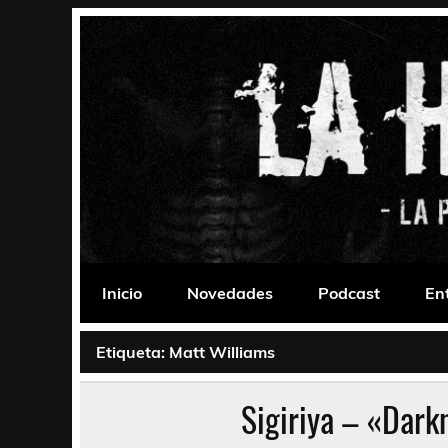
Saltar
al
contenido
La Habitación 235
Psychedelic, Stoner, Doom, Sludge, Fuzz, Space,
Inicio
Novedades
Podcast
En
Etiqueta:
Matt Williams
Sigiriya – «Dark