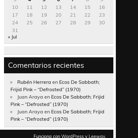
10
11
12
13
14
15
16
17
18
19
20
21
22
23
24
25
26
27
28
29
30
31
« Jul
Comentarios recientes
Rubén Herrera
en
Ecos De Sabbath;
Frijid Pink – “Defrosted” (1970)
Juan Araya
en
Ecos De Sabbath; Frijid
Pink – “Defrosted” (1970)
Juan Araya
en
Ecos De Sabbath; Frijid
Pink – “Defrosted” (1970)
Funciona con
WordPress
y
Leeway
.