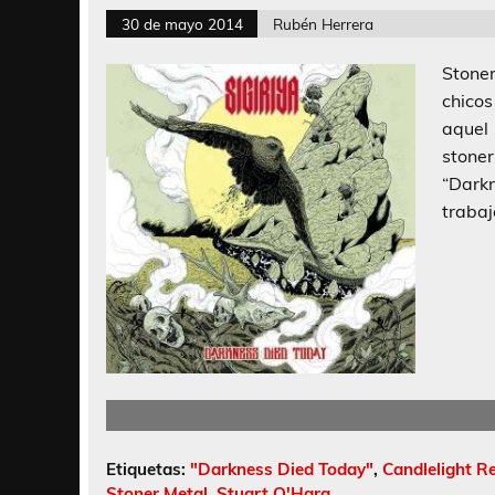
30 de mayo 2014
Rubén Herrera
Stone
chicos
aquel 
stoner
“Dark
trabaj
Etiquetas:
"Darkness Died Today"
,
Candlelight R
Stoner Metal
,
Stuart O'Hara