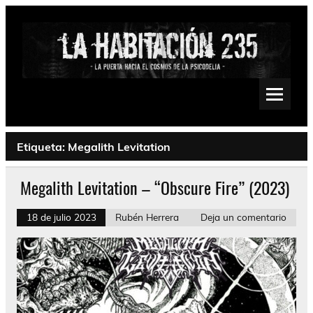
Saltar
al
contenido
La Habitación 235
Psychedelic, Stoner, Doom, Sludge, Fuzz, Space, Drone
Etiqueta:
Megalith Levitation
Megalith Levitation – “Obscure Fire” (2023)
18 de julio 2023
Rubén Herrera
Deja un comentario