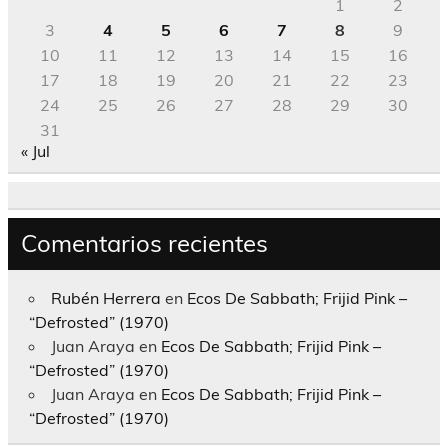
1
2
3
4
5
6
7
8
9
10
11
12
13
14
15
16
17
18
19
20
21
22
23
24
25
26
27
28
29
30
31
« Jul
Comentarios recientes
Rubén Herrera
en
Ecos De Sabbath; Frijid Pink –
“Defrosted” (1970)
Juan Araya
en
Ecos De Sabbath; Frijid Pink –
“Defrosted” (1970)
Juan Araya
en
Ecos De Sabbath; Frijid Pink –
“Defrosted” (1970)