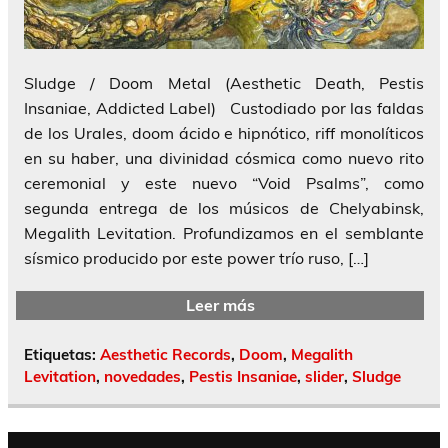
Sludge / Doom Metal (Aesthetic Death, Pestis
Insaniae, Addicted Label) Custodiado por las faldas
de los Urales, doom ácido e hipnótico, riff monolíticos
en su haber, una divinidad cósmica como nuevo rito
ceremonial y este nuevo “Void Psalms”, como
segunda entrega de los músicos de Chelyabinsk,
Megalith Levitation. Profundizamos en el semblante
sísmico producido por este power trío ruso, […]
Leer más
Etiquetas:
Aesthetic Records
,
Doom
,
Megalith
Levitation
,
novedades
,
Pestis Insaniae
,
slider
,
Sludge