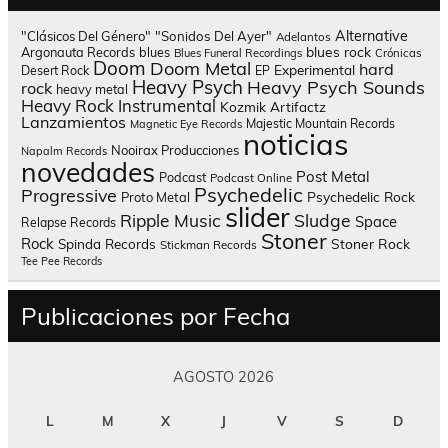
Alternative
"Clásicos Del Género"
"Sonidos Del Ayer"
Adelantos
blues rock
Argonauta Records
blues
Blues Funeral Recordings
Crónicas
Doom
Doom Metal
hard
Experimental
Desert Rock
EP
Heavy Psych
Heavy Psych Sounds
rock
heavy metal
Heavy Rock
Instrumental
Kozmik Artifactz
Lanzamientos
Majestic Mountain Records
Magnetic Eye Records
noticias
Nooirax Producciones
Napalm Records
novedades
Post Metal
Podcast
Podcast Online
Psychedelic
Progressive
Psychedelic Rock
Proto Metal
slider
Sludge
Ripple Music
Space
Relapse Records
Stoner
Rock
Spinda Records
Stoner Rock
Stickman Records
Tee Pee Records
Publicaciones por Fecha
AGOSTO 2026
L
M
X
J
V
S
D