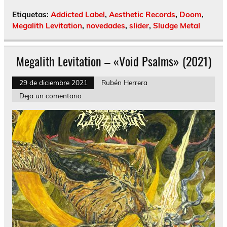
Etiquetas:
Addicted Label
,
Aesthetic Records
,
Doom
,
Megalith Levitation
,
novedades
,
slider
,
Sludge Metal
Megalith Levitation – «Void Psalms» (2021)
29 de diciembre 2021
Rubén Herrera
Deja un comentario