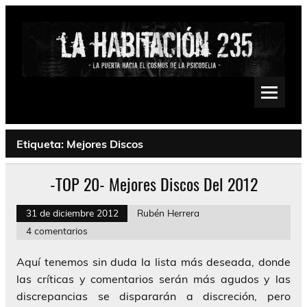
Saltar
al
contenido
La Habitación 235
Psychedelic, Stoner, Doom, Sludge, Fuzz, Space, Drone
Etiqueta:
Mejores Discos
-TOP 20- Mejores Discos Del 2012
31 de diciembre 2012
Rubén Herrera
4 comentarios
Aquí tenemos sin duda la lista más deseada, donde
las críticas y comentarios serán más agudos y las
discrepancias se dispararán a discreción, pero