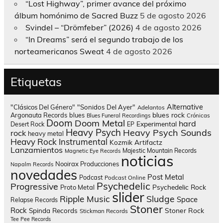
“Lost Highway”, primer avance del próximo
álbum homónimo de Sacred Buzz
5 de agosto 2026
Svindel – “Drömfeber” (2026)
4 de agosto 2026
“In Dreams” será el segundo trabajo de los
norteamericanos Sweat
4 de agosto 2026
Etiquetas
Alternative
"Clásicos Del Género"
"Sonidos Del Ayer"
Adelantos
blues rock
Argonauta Records
blues
Blues Funeral Recordings
Crónicas
Doom
Doom Metal
hard
Experimental
Desert Rock
EP
Heavy Psych
Heavy Psych Sounds
rock
heavy metal
Heavy Rock
Instrumental
Kozmik Artifactz
Lanzamientos
Majestic Mountain Records
Magnetic Eye Records
noticias
Nooirax Producciones
Napalm Records
novedades
Post Metal
Podcast
Podcast Online
Psychedelic
Progressive
Psychedelic Rock
Proto Metal
slider
Sludge
Ripple Music
Space
Relapse Records
Stoner
Rock
Spinda Records
Stoner Rock
Stickman Records
Tee Pee Records