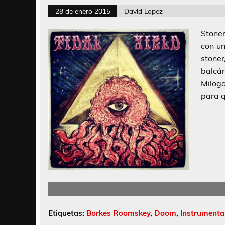
28 de enero 2015
David Lopez
Stoner
con un
stone
balcá
Milogo
para q
Etiquetas:
Borkes Roomskey
,
Doom
,
Instrumenta