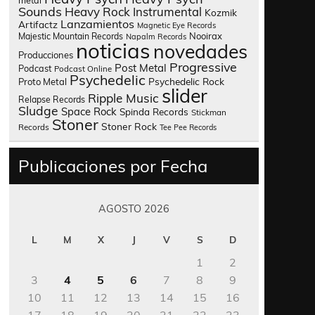
metal
Sounds
Heavy Rock
Instrumental
Kozmik
Lanzamientos
Artifactz
Magnetic Eye Records
Nooirax
Majestic Mountain Records
Napalm Records
noticias
novedades
Producciones
Progressive
Post Metal
Podcast
Podcast Online
Psychedelic
Psychedelic Rock
Proto Metal
slider
Ripple Music
Relapse Records
Sludge
Space Rock
Spinda Records
Stickman
Stoner
Stoner Rock
Records
Tee Pee Records
Publicaciones por Fecha
AGOSTO 2026
L
M
X
J
V
S
D
1
2
3
4
5
6
7
8
9
10
11
12
13
14
15
16