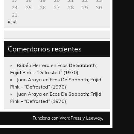
17
18
19
20
21
22
23
24
25
26
27
28
29
30
31
« Jul
Comentarios recientes
Rubén Herrera
en
Ecos De Sabbath;
Frijid Pink – “Defrosted” (1970)
Juan Araya
en
Ecos De Sabbath; Frijid
Pink – “Defrosted” (1970)
Juan Araya
en
Ecos De Sabbath; Frijid
Pink – “Defrosted” (1970)
Funciona con
WordPress
y
Leeway
.