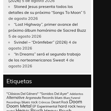
(2026)
5 de agosto 2026
Stoned Jesus presenta todos los
detalles de su próximo “Songs To Moon”
5
de agosto 2026
“Lost Highway”, primer avance del
próximo álbum homónimo de Sacred Buzz
5 de agosto 2026
Svindel – “Drömfeber” (2026)
4 de
agosto 2026
“In Dreams” será el segundo trabajo
de los norteamericanos Sweat
4 de
agosto 2026
Etiquetas
"Clásicos Del Género"
"Sonidos Del Ayer"
Adelantos
Alternative
Argonauta Records
blues
Blues Funeral
Doom
blues rock
Desert Rock
Recordings
Crónicas
Doom Metal
hard rock
Experimental
heavy
EP
Heavy Psych
Heavy Psych