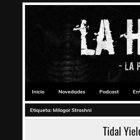
Saltar
al
contenido
La Habitación 235
Psychedelic, Stoner, Doom, Sludge, Fuzz, Space,
Inicio
Novedades
Podcast
En
Etiqueta:
Milogor Strashni
Tidal Yie