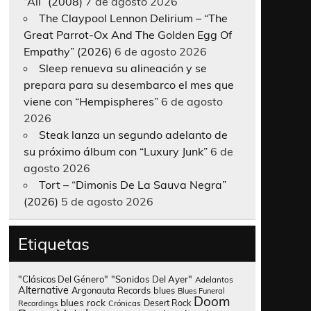
“All” (2008)
7 de agosto 2026
The Claypool Lennon Delirium – “The
Great Parrot-Ox And The Golden Egg Of
Empathy” (2026)
6 de agosto 2026
Sleep renueva su alineación y se
prepara para su desembarco el mes que
viene con “Hempispheres”
6 de agosto
2026
Steak lanza un segundo adelanto de
su próximo álbum con “Luxury Junk”
6 de
agosto 2026
Tort – “Dimonis De La Sauva Negra”
(2026)
5 de agosto 2026
Etiquetas
"Clásicos Del Género"
"Sonidos Del Ayer"
Adelantos
Alternative
Argonauta Records
blues
Blues Funeral
Doom
blues rock
Desert Rock
Recordings
Crónicas