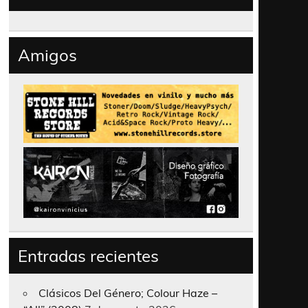
Amigos
Entradas recientes
Clásicos Del Género; Colour Haze –