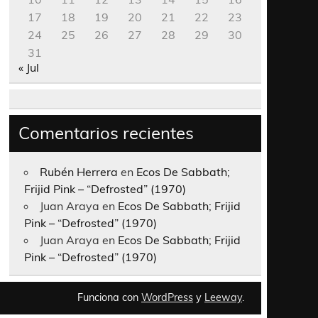
17
18
19
20
21
22
23
24
25
26
27
28
29
30
31
« Jul
Comentarios recientes
Rubén Herrera
en
Ecos De Sabbath;
Frijid Pink – “Defrosted” (1970)
Juan Araya
en
Ecos De Sabbath; Frijid
Pink – “Defrosted” (1970)
Juan Araya
en
Ecos De Sabbath; Frijid
Pink – “Defrosted” (1970)
Funciona con
WordPress
y
Leeway
.