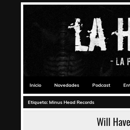
Saltar
al
contenido
La Habitación 235
Psychedelic, Stoner, Doom, Sludge, Fuzz, Space,
Inicio
Novedades
Podcast
En
Etiqueta:
Minus Head Records
Will Have