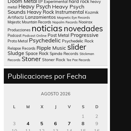
Doom Metal
hard rock
Experimental
heavy
EP
Heavy Psych
Heavy Psych
metal
Sounds
Heavy Rock
Instrumental
Kozmik
Lanzamientos
Artifactz
Magnetic Eye Records
Nooirax
Majestic Mountain Records
Napalm Records
noticias
novedades
Producciones
Progressive
Post Metal
Podcast
Podcast Online
Psychedelic
Psychedelic Rock
Proto Metal
slider
Ripple Music
Relapse Records
Sludge
Space Rock
Spinda Records
Stickman
Stoner
Stoner Rock
Records
Tee Pee Records
Publicaciones por Fecha
AGOSTO 2026
L
M
X
J
V
S
D
1
2
3
4
5
6
7
8
9
10
11
12
13
14
15
16