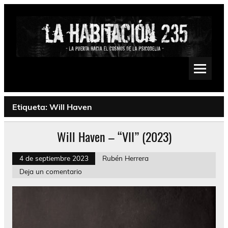
Saltar
al
contenido
La Habitación 235
Psychedelic, Stoner, Doom, Sludge, Fuzz, Space, Drone
Etiqueta:
Will Haven
Will Haven – “VII” (2023)
4 de septiembre 2023
Rubén Herrera
Deja un comentario