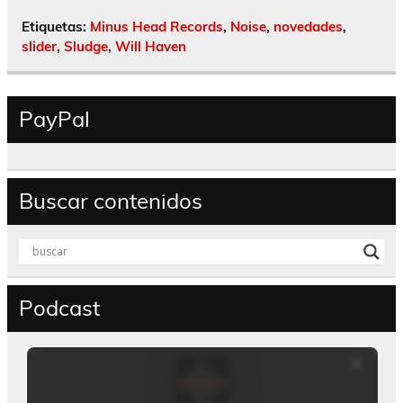
Etiquetas:
Minus Head Records
,
Noise
,
novedades
,
slider
,
Sludge
,
Will Haven
PayPal
Buscar contenidos
Podcast