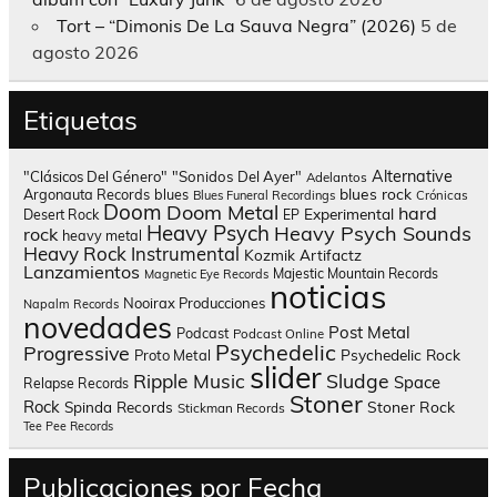
Tort – “Dimonis De La Sauva Negra” (2026)
5 de
agosto 2026
Etiquetas
Alternative
"Clásicos Del Género"
"Sonidos Del Ayer"
Adelantos
blues rock
Argonauta Records
blues
Blues Funeral Recordings
Crónicas
Doom
Doom Metal
hard
Experimental
Desert Rock
EP
Heavy Psych
Heavy Psych Sounds
rock
heavy metal
Heavy Rock
Instrumental
Kozmik Artifactz
Lanzamientos
Majestic Mountain Records
Magnetic Eye Records
noticias
Nooirax Producciones
Napalm Records
novedades
Post Metal
Podcast
Podcast Online
Psychedelic
Progressive
Psychedelic Rock
Proto Metal
slider
Sludge
Ripple Music
Space
Relapse Records
Stoner
Rock
Spinda Records
Stoner Rock
Stickman Records
Tee Pee Records
Publicaciones por Fecha