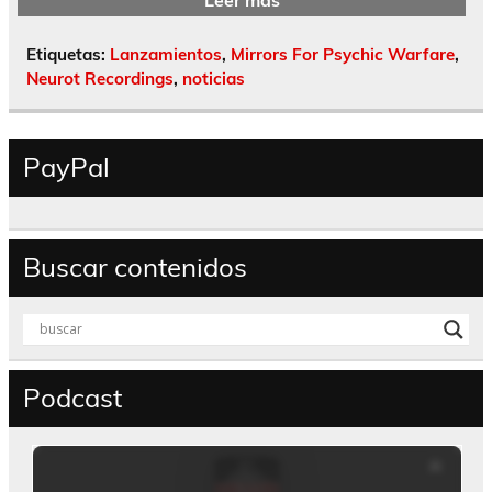
Leer más
Etiquetas:
Lanzamientos
,
Mirrors For Psychic Warfare
,
Neurot Recordings
,
noticias
PayPal
Buscar contenidos
Podcast