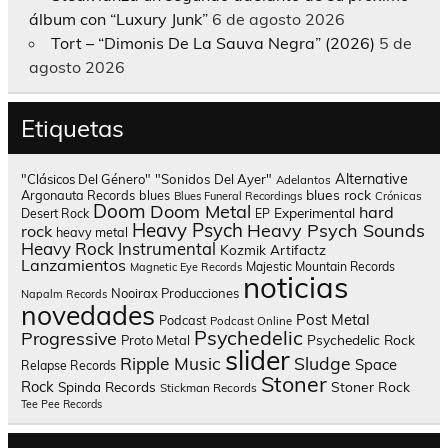
álbum con “Luxury Junk”
6 de agosto 2026
Tort – “Dimonis De La Sauva Negra” (2026)
5 de
agosto 2026
Etiquetas
Alternative
"Clásicos Del Género"
"Sonidos Del Ayer"
Adelantos
blues rock
Argonauta Records
blues
Blues Funeral Recordings
Crónicas
Doom
Doom Metal
hard
Experimental
Desert Rock
EP
Heavy Psych
Heavy Psych Sounds
rock
heavy metal
Heavy Rock
Instrumental
Kozmik Artifactz
Lanzamientos
Majestic Mountain Records
Magnetic Eye Records
noticias
Nooirax Producciones
Napalm Records
novedades
Post Metal
Podcast
Podcast Online
Psychedelic
Progressive
Psychedelic Rock
Proto Metal
slider
Sludge
Ripple Music
Space
Relapse Records
Stoner
Rock
Spinda Records
Stoner Rock
Stickman Records
Tee Pee Records