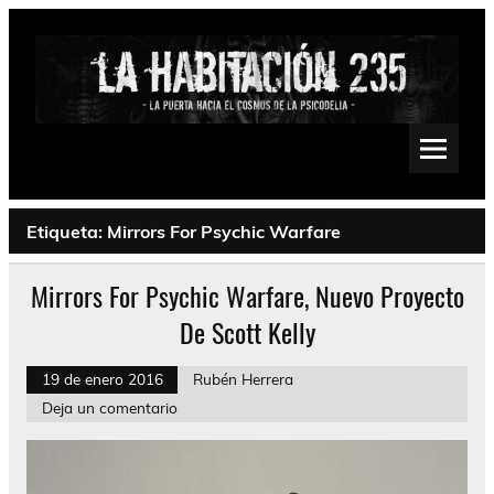
Saltar
al
contenido
La Habitación 235
Psychedelic, Stoner, Doom, Sludge, Fuzz, Space, Drone
Etiqueta:
Mirrors For Psychic Warfare
Mirrors For Psychic Warfare, Nuevo Proyecto
De Scott Kelly
19 de enero 2016
Rubén Herrera
Deja un comentario