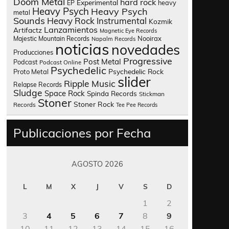
Doom Metal
hard rock
Experimental
heavy
EP
Heavy Psych
Heavy Psych
metal
Sounds
Heavy Rock
Instrumental
Kozmik
Lanzamientos
Artifactz
Magnetic Eye Records
Nooirax
Majestic Mountain Records
Napalm Records
noticias
novedades
Producciones
Progressive
Post Metal
Podcast
Podcast Online
Psychedelic
Psychedelic Rock
Proto Metal
slider
Ripple Music
Relapse Records
Sludge
Space Rock
Spinda Records
Stickman
Stoner
Stoner Rock
Records
Tee Pee Records
Publicaciones por Fecha
AGOSTO 2026
L
M
X
J
V
S
D
1
2
3
4
5
6
7
8
9
10
11
12
13
14
15
16