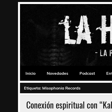
Saltar
al
contenido
La Habitación 235
Psychedelic, Stoner, Doom, Sludge, Fuzz, Space,
Inicio
Novedades
Podcast
En
Etiqueta:
Misophonia Records
Conexión espiritual con “Kal