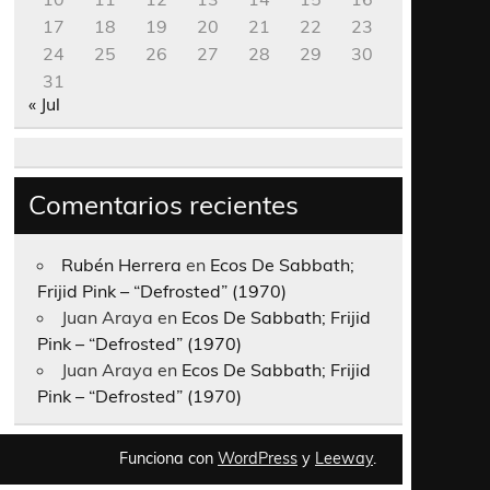
17
18
19
20
21
22
23
24
25
26
27
28
29
30
31
« Jul
Comentarios recientes
Rubén Herrera
en
Ecos De Sabbath;
Frijid Pink – “Defrosted” (1970)
Juan Araya
en
Ecos De Sabbath; Frijid
Pink – “Defrosted” (1970)
Juan Araya
en
Ecos De Sabbath; Frijid
Pink – “Defrosted” (1970)
Funciona con
WordPress
y
Leeway
.