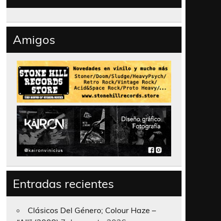
Amigos
Entradas recientes
Clásicos Del Género; Colour Haze –