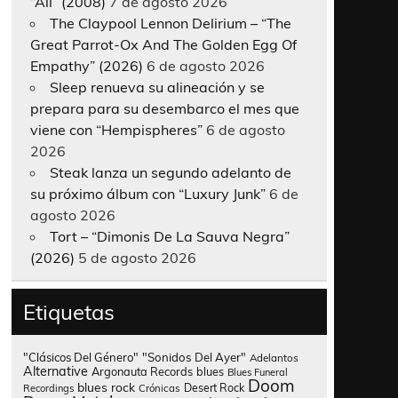
“All” (2008)
7 de agosto 2026
The Claypool Lennon Delirium – “The
Great Parrot-Ox And The Golden Egg Of
Empathy” (2026)
6 de agosto 2026
Sleep renueva su alineación y se
prepara para su desembarco el mes que
viene con “Hempispheres”
6 de agosto
2026
Steak lanza un segundo adelanto de
su próximo álbum con “Luxury Junk”
6 de
agosto 2026
Tort – “Dimonis De La Sauva Negra”
(2026)
5 de agosto 2026
Etiquetas
"Clásicos Del Género"
"Sonidos Del Ayer"
Adelantos
Alternative
Argonauta Records
blues
Blues Funeral
Doom
blues rock
Desert Rock
Recordings
Crónicas