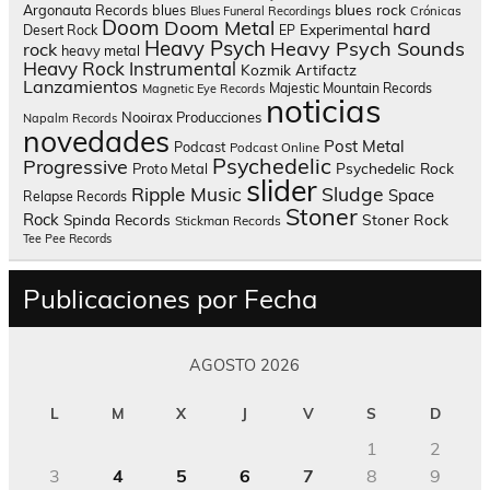
blues rock
Argonauta Records
blues
Blues Funeral Recordings
Crónicas
Doom
Doom Metal
hard
Experimental
Desert Rock
EP
Heavy Psych
Heavy Psych Sounds
rock
heavy metal
Heavy Rock
Instrumental
Kozmik Artifactz
Lanzamientos
Majestic Mountain Records
Magnetic Eye Records
noticias
Nooirax Producciones
Napalm Records
novedades
Post Metal
Podcast
Podcast Online
Psychedelic
Progressive
Psychedelic Rock
Proto Metal
slider
Sludge
Ripple Music
Space
Relapse Records
Stoner
Rock
Spinda Records
Stoner Rock
Stickman Records
Tee Pee Records
Publicaciones por Fecha
AGOSTO 2026
L
M
X
J
V
S
D
1
2
3
4
5
6
7
8
9