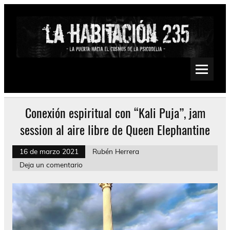
Saltar
al
contenido
La Habitación 235
Psychedelic, Stoner, Doom, Sludge, Fuzz, Space, Drone
Conexión espiritual con “Kali Puja”, jam
session al aire libre de Queen Elephantine
16 de marzo 2021
Rubén Herrera
Deja un comentario