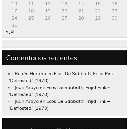
10
11
12
13
14
15
16
17
18
19
20
21
22
23
24
25
26
27
28
29
30
31
« Jul
Comentarios recientes
Rubén Herrera
en
Ecos De Sabbath; Frijid Pink –
“Defrosted” (1970)
Juan Araya
en
Ecos De Sabbath; Frijid Pink –
“Defrosted” (1970)
Juan Araya
en
Ecos De Sabbath; Frijid Pink –
“Defrosted” (1970)