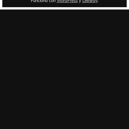
Funciona con
WordPress
y
Leeway
.