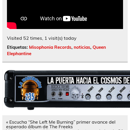
Visited 52 times, 1 visit(s) today
Etiquetas:
Misophonia Records
,
noticias
,
Queen
Elephantine
Navegación
« Escucha “She Left Me Burning” primer avance del
de
esperado álbum de The Freeks