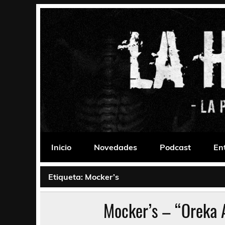
Saltar
al
contenido
La Habitación 235
Psychedelic, Stoner, Doom, Sludge, Fuzz, Space,
Inicio
Novedades
Podcast
En
Etiqueta:
Mocker’s
Mocker’s – “Oreka 