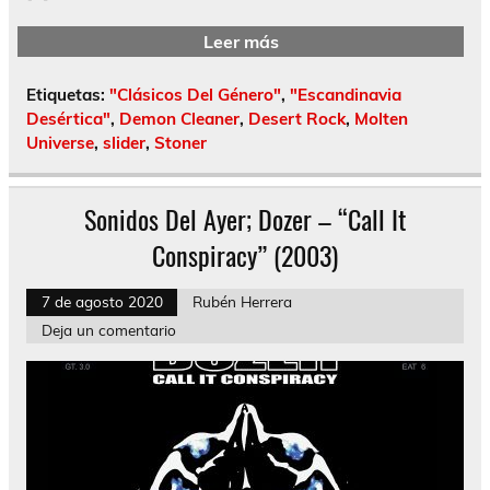
Leer más
Etiquetas:
"Clásicos Del Género"
,
"Escandinavia
Desértica"
,
Demon Cleaner
,
Desert Rock
,
Molten
Universe
,
slider
,
Stoner
Sonidos Del Ayer; Dozer – “Call It
Conspiracy” (2003)
7 de agosto 2020
Rubén Herrera
Deja un comentario