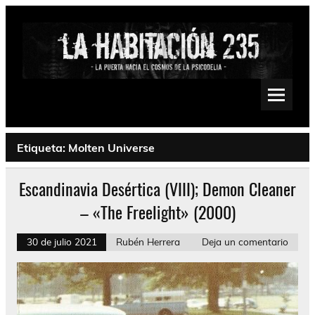
Saltar
al
contenido
La Habitación 235
Psychedelic, Stoner, Doom, Sludge, Fuzz, Space, Drone
Etiqueta:
Molten Universe
Escandinavia Desértica (VIII); Demon Cleaner
– «The Freelight» (2000)
30 de julio 2021
Rubén Herrera
Deja un comentario