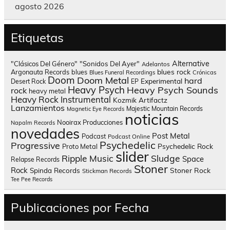
agosto 2026
Etiquetas
Alternative
"Clásicos Del Género"
"Sonidos Del Ayer"
Adelantos
blues rock
Argonauta Records
blues
Blues Funeral Recordings
Crónicas
Doom
Doom Metal
hard
Experimental
Desert Rock
EP
Heavy Psych
Heavy Psych Sounds
rock
heavy metal
Heavy Rock
Instrumental
Kozmik Artifactz
Lanzamientos
Majestic Mountain Records
Magnetic Eye Records
noticias
Nooirax Producciones
Napalm Records
novedades
Post Metal
Podcast
Podcast Online
Psychedelic
Progressive
Psychedelic Rock
Proto Metal
slider
Sludge
Ripple Music
Space
Relapse Records
Stoner
Rock
Spinda Records
Stoner Rock
Stickman Records
Tee Pee Records
Publicaciones por Fecha