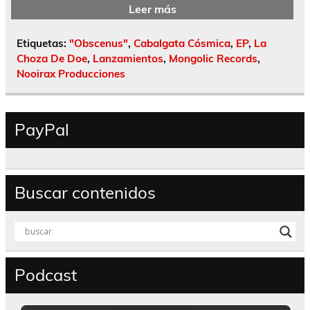
Leer más
Etiquetas:
"Obscenus"
,
Cabalgata Cósmica
,
EP
,
La
Choza De Doe
,
Lanzamientos
,
Mongolic Records
,
Nooirax Producciones
PayPal
Buscar contenidos
Podcast