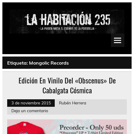
Saltar
al
contenido
La Habitación 235
Psychedelic, Stoner, Doom, Sludge, Fuzz, Space, Drone
Etiqueta:
Mongolic Records
Edición En Vinilo Del «Obscenus» De
Cabalgata Cósmica
3 de noviembre 2015
Rubén Herrera
Deja un comentario