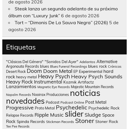
de agosto 2026
Steak lanza un segundo adelanto de su próximo
álbum con “Luxury Junk”
6 de agosto 2026
Tort – “Dimonis De La Sauva Negra” (2026)
5 de
agosto 2026
Etiquetas
Alternative
"Clásicos Del Género"
"Sonidos Del Ayer"
Adelantos
blues rock
Argonauta Records
blues
Blues Funeral Recordings
Crónicas
Doom
Doom Metal
hard
Experimental
Desert Rock
EP
Heavy Psych
Heavy Psych Sounds
rock
heavy metal
Heavy Rock
Instrumental
Kozmik Artifactz
Lanzamientos
Majestic Mountain Records
Magnetic Eye Records
noticias
Nooirax Producciones
Napalm Records
novedades
Post Metal
Podcast
Podcast Online
Psychedelic
Progressive
Psychedelic Rock
Proto Metal
slider
Sludge
Ripple Music
Space
Relapse Records
Stoner
Rock
Spinda Records
Stoner Rock
Stickman Records
Tee Pee Records