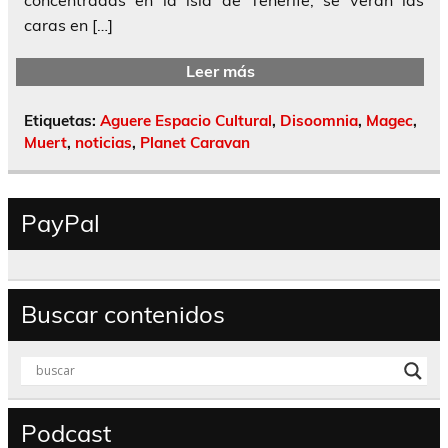
caras en […]
Leer más
Etiquetas:
Aguere Espacio Cultural
,
Disoomnia
,
Magec
,
Muert
,
noticias
,
Planet Caravan
PayPal
Buscar contenidos
Podcast