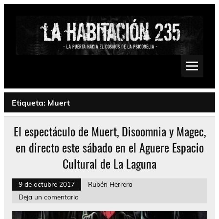
Saltar
al
contenido
La Habitación 235
Psychedelic, Stoner, Doom, Sludge, Fuzz, Space, Drone
Etiqueta:
Muert
El espectáculo de Muert, Disoomnia y Magec,
en directo este sábado en el Aguere Espacio
Cultural de La Laguna
9 de octubre 2017
Rubén Herrera
Deja un comentario