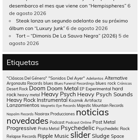
desembarco el mes que viene con “Hempispheres”
6
de agosto 2026
Steak lanza un segundo adelanto de su próximo
álbum con “Luxury Junk”
6 de agosto 2026
Tort – “Dimonis De La Sauva Negra” (2026)
5 de
agosto 2026
Etiquetas
Alternative
"Clásicos Del Género"
"Sonidos Del Ayer"
Adelantos
blues rock
Argonauta Records
blues
Blues Funeral Recordings
Crónicas
Doom
Doom Metal
hard
Experimental
Desert Rock
EP
Heavy Psych
Heavy Psych Sounds
rock
heavy metal
Heavy Rock
Instrumental
Kozmik Artifactz
Lanzamientos
Majestic Mountain Records
Magnetic Eye Records
noticias
Nooirax Producciones
Napalm Records
novedades
Post Metal
Podcast
Podcast Online
Psychedelic
Progressive
Psychedelic Rock
Proto Metal
slider
Sludge
Ripple Music
Space
Relapse Records