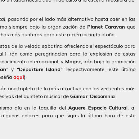
.
tal
, pasando por el lado más alternativo hasta caer en las
omo siempre bajo la organización de
Planet Caravan
que
has más punteras para este recién iniciado otoño.
stas de la velada sabatina ofreciendo el espectáculo para
llí irán como peregrinación para la explosión de estas
onocimiento internacional, y
Magec
, irán bajo la promoción
zan”
y
“Departure Island”
respectivamente, este último
reseña
aquí
).
 una tripleta de lo más atractiva con las vertientes más
esivas del quinteto musical de
Güimar
,
Disoomnia
.
ismo día en la taquilla del
Aguere Espacio Cultural
, al
 algunos enlaces para que sigas la última hora de este