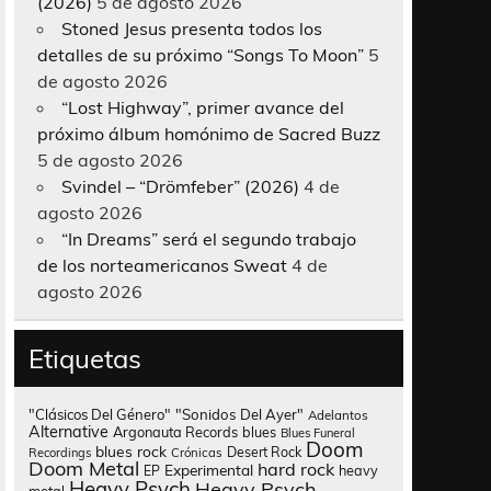
(2026)
5 de agosto 2026
Stoned Jesus presenta todos los
detalles de su próximo “Songs To Moon”
5
de agosto 2026
“Lost Highway”, primer avance del
próximo álbum homónimo de Sacred Buzz
5 de agosto 2026
Svindel – “Drömfeber” (2026)
4 de
agosto 2026
“In Dreams” será el segundo trabajo
de los norteamericanos Sweat
4 de
agosto 2026
Etiquetas
"Clásicos Del Género"
"Sonidos Del Ayer"
Adelantos
Alternative
Argonauta Records
blues
Blues Funeral
Doom
blues rock
Desert Rock
Recordings
Crónicas
Doom Metal
hard rock
Experimental
heavy
EP
Heavy Psych
Heavy Psych