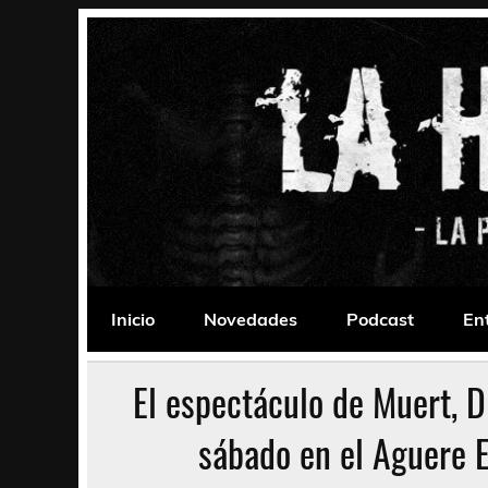
Saltar
al
contenido
La Habitación 235
Psychedelic, Stoner, Doom, Sludge, Fuzz, Space,
Inicio
Novedades
Podcast
En
El espectáculo de Muert, D
sábado en el Aguere E