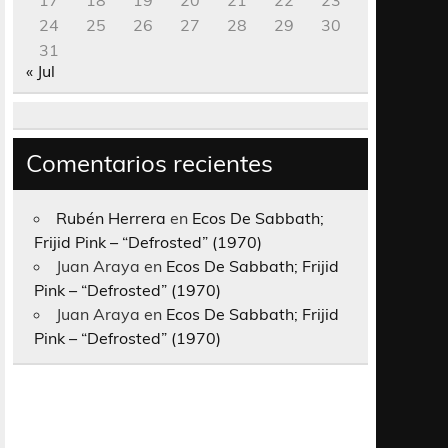
17
18
19
20
21
22
23
24
25
26
27
28
29
30
31
« Jul
Comentarios recientes
Rubén Herrera
en
Ecos De Sabbath;
Frijid Pink – “Defrosted” (1970)
Juan Araya
en
Ecos De Sabbath; Frijid
Pink – “Defrosted” (1970)
Juan Araya
en
Ecos De Sabbath; Frijid
Pink – “Defrosted” (1970)