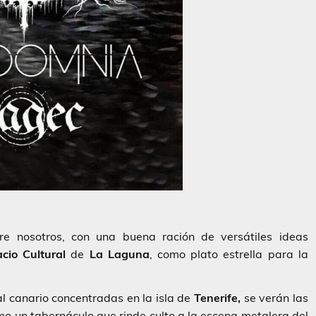
e nosotros, con una buena ración de versátiles ideas
cio Cultural
de
La
Laguna
, como plato estrella para la
l canario concentradas en la isla de
Tenerife,
se verán las
mo un tabernáculo que rinde culto a la escena metalera del