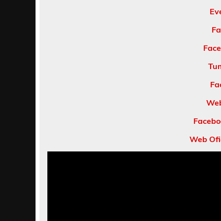
Ev
Fa
Face
Tum
Fa
Web
Facebo
Web Ofi