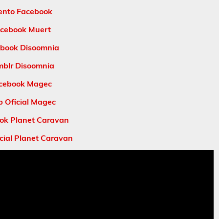
ento Facebook
cebook Muert
book Disoomnia
blr Disoomnia
cebook Magec
 Oficial Magec
ok Planet Caravan
cial Planet Caravan