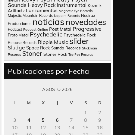
metal
Sounds
Heavy Rock
Instrumental
Kozmik
Lanzamientos
Artifactz
Magnetic Eye Records
Nooirax
Majestic Mountain Records
Napalm Records
noticias
novedades
Producciones
Progressive
Post Metal
Podcast
Podcast Online
Psychedelic
Psychedelic Rock
Proto Metal
slider
Ripple Music
Relapse Records
Sludge
Space Rock
Spinda Records
Stickman
Stoner
Stoner Rock
Records
Tee Pee Records
Publicaciones por Fecha
AGOSTO 2026
L
M
X
J
V
S
D
1
2
3
4
5
6
7
8
9
10
11
12
13
14
15
16