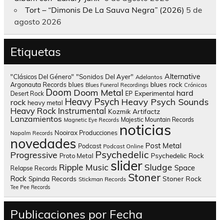
Tort – “Dimonis De La Sauva Negra” (2026)
5 de
agosto 2026
Etiquetas
Alternative
"Clásicos Del Género"
"Sonidos Del Ayer"
Adelantos
blues rock
Argonauta Records
blues
Blues Funeral Recordings
Crónicas
Doom
Doom Metal
hard
Experimental
Desert Rock
EP
Heavy Psych
Heavy Psych Sounds
rock
heavy metal
Heavy Rock
Instrumental
Kozmik Artifactz
Lanzamientos
Majestic Mountain Records
Magnetic Eye Records
noticias
Nooirax Producciones
Napalm Records
novedades
Post Metal
Podcast
Podcast Online
Psychedelic
Progressive
Psychedelic Rock
Proto Metal
slider
Sludge
Ripple Music
Space
Relapse Records
Stoner
Rock
Spinda Records
Stoner Rock
Stickman Records
Tee Pee Records
Publicaciones por Fecha