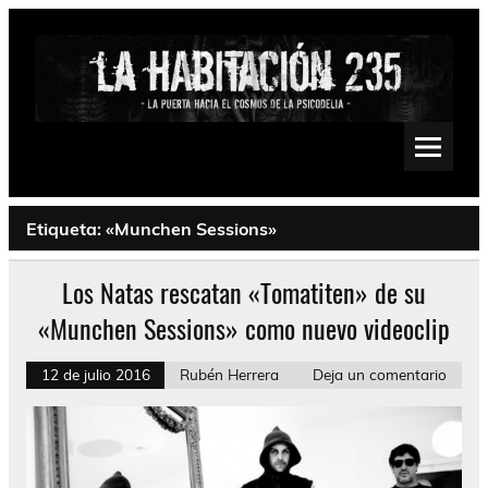
Saltar
al
contenido
La Habitación 235
Psychedelic, Stoner, Doom, Sludge, Fuzz, Space, Drone
Etiqueta:
«Munchen Sessions»
Los Natas rescatan «Tomatiten» de su
«Munchen Sessions» como nuevo videoclip
12 de julio 2016
Rubén Herrera
Deja un comentario