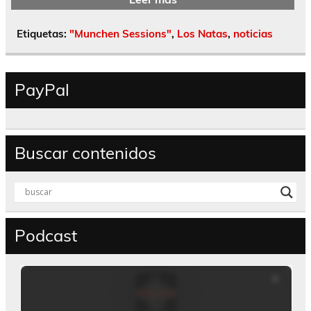
Etiquetas:
"Munchen Sessions"
,
Los Natas
,
noticias
PayPal
Buscar contenidos
Podcast