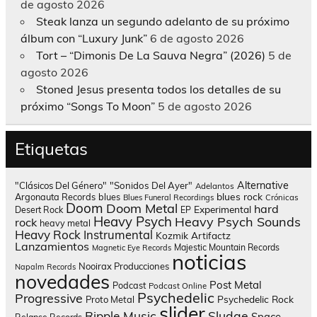
de agosto 2026
Steak lanza un segundo adelanto de su próximo
álbum con “Luxury Junk”
6 de agosto 2026
Tort – “Dimonis De La Sauva Negra” (2026)
5 de
agosto 2026
Stoned Jesus presenta todos los detalles de su
próximo “Songs To Moon”
5 de agosto 2026
Etiquetas
Alternative
"Clásicos Del Género"
"Sonidos Del Ayer"
Adelantos
blues rock
Argonauta Records
blues
Blues Funeral Recordings
Crónicas
Doom
Doom Metal
hard
Experimental
Desert Rock
EP
Heavy Psych
Heavy Psych Sounds
rock
heavy metal
Heavy Rock
Instrumental
Kozmik Artifactz
Lanzamientos
Majestic Mountain Records
Magnetic Eye Records
noticias
Nooirax Producciones
Napalm Records
novedades
Post Metal
Podcast
Podcast Online
Psychedelic
Progressive
Psychedelic Rock
Proto Metal
slider
Sludge
Ripple Music
Space