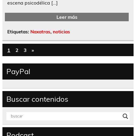
escena psicodélica […]
Leer más
Etiquetas:
Naxatras
,
noticias
1
2
3
»
PayPal
Buscar contenidos
Podcast