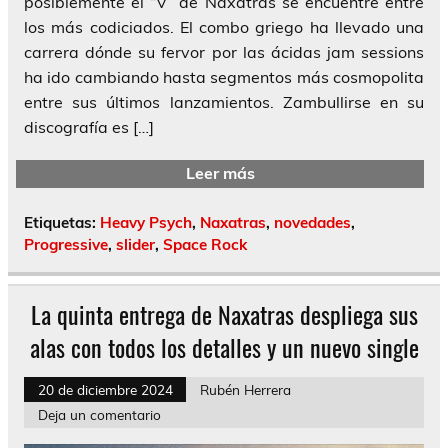
posiblemente el “V” de Naxatras se encuentre entre
los más codiciados. El combo griego ha llevado una
carrera dónde su fervor por las ácidas jam sessions
ha ido cambiando hasta segmentos más cosmopolita
entre sus últimos lanzamientos. Zambullirse en su
discografía es […]
Leer más
Etiquetas:
Heavy Psych
,
Naxatras
,
novedades
,
Progressive
,
slider
,
Space Rock
La quinta entrega de Naxatras despliega sus
alas con todos los detalles y un nuevo single
20 de diciembre 2024
Rubén Herrera
Deja un comentario