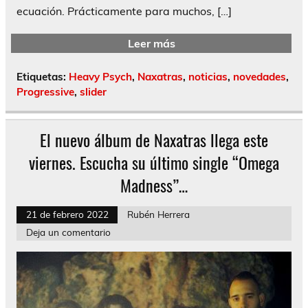
ecuación. Prácticamente para muchos, […]
Leer más
Etiquetas:
Heavy Psych
,
Naxatras
,
noticias
,
novedades
,
Progressive
,
slider
El nuevo álbum de Naxatras llega este
viernes. Escucha su último single “Omega
Madness”…
21 de febrero 2022
Rubén Herrera
Deja un comentario