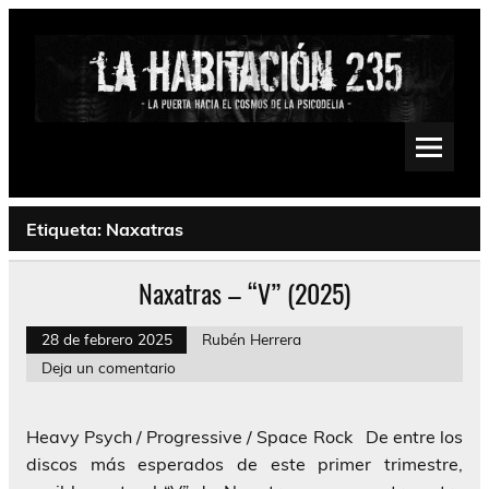
Saltar
al
contenido
La Habitación 235
Psychedelic, Stoner, Doom, Sludge, Fuzz, Space, Drone
Etiqueta:
Naxatras
Naxatras – “V” (2025)
28 de febrero 2025
Rubén Herrera
Deja un comentario
Heavy Psych / Progressive / Space Rock De entre los
discos más esperados de este primer trimestre,