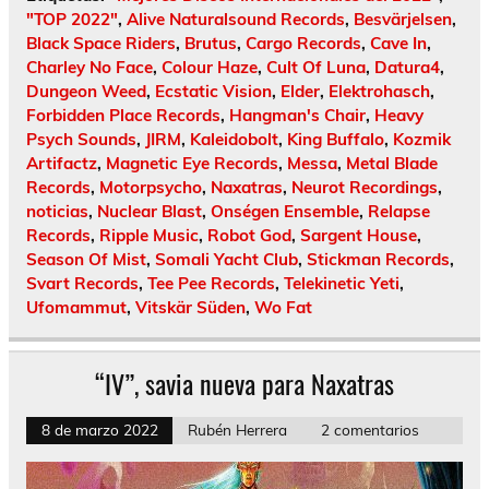
"TOP 2022"
,
Alive Naturalsound Records
,
Besvärjelsen
,
Black Space Riders
,
Brutus
,
Cargo Records
,
Cave In
,
Charley No Face
,
Colour Haze
,
Cult Of Luna
,
Datura4
,
Dungeon Weed
,
Ecstatic Vision
,
Elder
,
Elektrohasch
,
Forbidden Place Records
,
Hangman's Chair
,
Heavy
Psych Sounds
,
JIRM
,
Kaleidobolt
,
King Buffalo
,
Kozmik
Artifactz
,
Magnetic Eye Records
,
Messa
,
Metal Blade
Records
,
Motorpsycho
,
Naxatras
,
Neurot Recordings
,
noticias
,
Nuclear Blast
,
Onségen Ensemble
,
Relapse
Records
,
Ripple Music
,
Robot God
,
Sargent House
,
Season Of Mist
,
Somali Yacht Club
,
Stickman Records
,
Svart Records
,
Tee Pee Records
,
Telekinetic Yeti
,
Ufomammut
,
Vitskär Süden
,
Wo Fat
“IV”, savia nueva para Naxatras
8 de marzo 2022
Rubén Herrera
2 comentarios