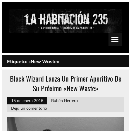
Saltar
al
contenido
La Habitación 235
Psychedelic, Stoner, Doom, Sludge, Fuzz, Space, Drone
Etiqueta:
«New Waste»
Black Wizard Lanza Un Primer Aperitivo De
Su Próximo «New Waste»
15 de enero 2016
Rubén Herrera
Deja un comentario