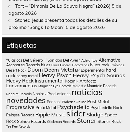
Tort – “Dimonis De La Sauva Negra” (2026)
5 de
agosto 2026
Stoned Jesus presenta todos los detalles de su
próximo “Songs To Moon”
5 de agosto 2026
Etiquetas
Alternative
"Clásicos Del Género"
"Sonidos Del Ayer"
Adelantos
blues rock
Argonauta Records
blues
Blues Funeral Recordings
Crónicas
Doom
Doom Metal
hard
Experimental
Desert Rock
EP
Heavy Psych
Heavy Psych Sounds
rock
heavy metal
Heavy Rock
Instrumental
Kozmik Artifactz
Lanzamientos
Majestic Mountain Records
Magnetic Eye Records
noticias
Nooirax Producciones
Napalm Records
novedades
Post Metal
Podcast
Podcast Online
Psychedelic
Progressive
Psychedelic Rock
Proto Metal
slider
Sludge
Ripple Music
Space
Relapse Records
Stoner
Rock
Spinda Records
Stoner Rock
Stickman Records
Tee Pee Records