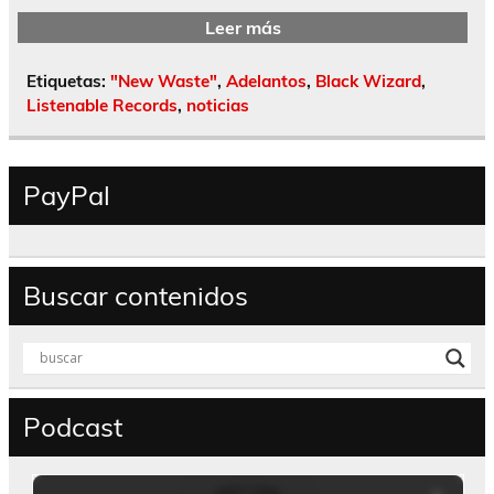
Leer más
Etiquetas:
"New Waste"
,
Adelantos
,
Black Wizard
,
Listenable Records
,
noticias
PayPal
Buscar contenidos
Podcast