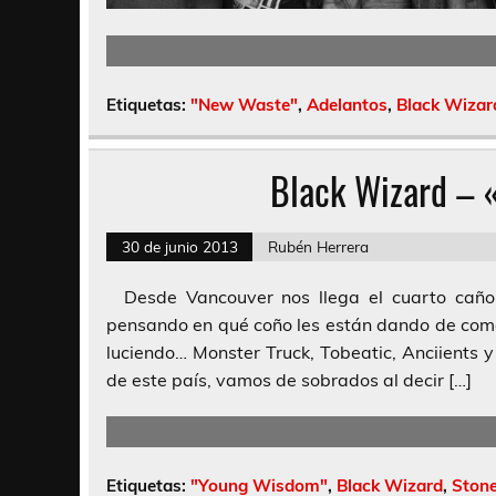
Etiquetas:
"New Waste"
,
Adelantos
,
Black Wizar
Black Wizard –
30 de junio 2013
Rubén Herrera
Desde Vancouver nos llega el cuarto caño
pensando en qué coño les están dando de come
luciendo… Monster Truck, Tobeatic, Anciients 
de este país, vamos de sobrados al decir […]
Etiquetas:
"Young Wisdom"
,
Black Wizard
,
Stone