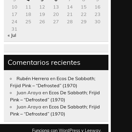
10
11
12
13
14
15
16
17
18
19
20
21
22
23
24
25
26
27
28
29
30
31
« Jul
Comentarios recientes
Rubén Herrera
en
Ecos De Sabbath;
Frijid Pink – “Defrosted” (1970)
Juan Araya
en
Ecos De Sabbath; Frijid
Pink – “Defrosted” (1970)
Juan Araya
en
Ecos De Sabbath; Frijid
Pink – “Defrosted” (1970)
Funciona con
WordPress
y
Leeway
.