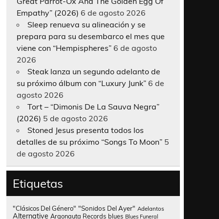
Great Parrot-Ox And The Golden Egg Of
Empathy” (2026)
6 de agosto 2026
Sleep renueva su alineación y se
prepara para su desembarco el mes que
viene con “Hempispheres”
6 de agosto
2026
Steak lanza un segundo adelanto de
su próximo álbum con “Luxury Junk”
6 de
agosto 2026
Tort – “Dimonis De La Sauva Negra”
(2026)
5 de agosto 2026
Stoned Jesus presenta todos los
detalles de su próximo “Songs To Moon”
5
de agosto 2026
Etiquetas
"Clásicos Del Género"
"Sonidos Del Ayer"
Adelantos
Alternative
Argonauta Records
blues
Blues Funeral