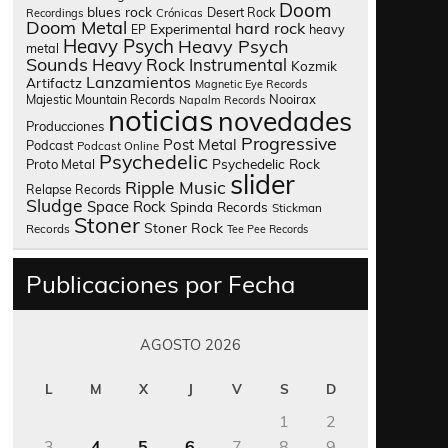
Doom
blues rock
Desert Rock
Recordings
Crónicas
Doom Metal
hard rock
Experimental
heavy
EP
Heavy Psych
Heavy Psych
metal
Sounds
Heavy Rock
Instrumental
Kozmik
Lanzamientos
Artifactz
Magnetic Eye Records
Nooirax
Majestic Mountain Records
Napalm Records
noticias
novedades
Producciones
Progressive
Post Metal
Podcast
Podcast Online
Psychedelic
Psychedelic Rock
Proto Metal
slider
Ripple Music
Relapse Records
Sludge
Space Rock
Spinda Records
Stickman
Stoner
Stoner Rock
Records
Tee Pee Records
Publicaciones por Fecha
AGOSTO 2026
L
M
X
J
V
S
D
1
2
3
4
5
6
7
8
9