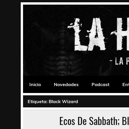
Saltar
al
contenido
La Habitación 235
Psychedelic, Stoner, Doom, Sludge, Fuzz, Space,
Inicio
Novedades
Podcast
En
Etiqueta:
Black Wizard
Ecos De Sabbath; B