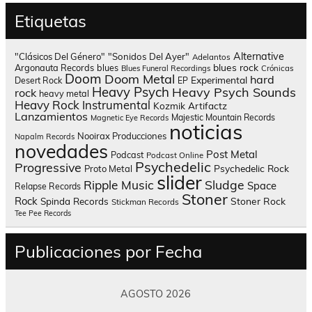
Etiquetas
Alternative
"Clásicos Del Género"
"Sonidos Del Ayer"
Adelantos
blues rock
Argonauta Records
blues
Blues Funeral Recordings
Crónicas
Doom
Doom Metal
hard
Experimental
Desert Rock
EP
Heavy Psych
Heavy Psych Sounds
rock
heavy metal
Heavy Rock
Instrumental
Kozmik Artifactz
Lanzamientos
Majestic Mountain Records
Magnetic Eye Records
noticias
Nooirax Producciones
Napalm Records
novedades
Post Metal
Podcast
Podcast Online
Psychedelic
Progressive
Psychedelic Rock
Proto Metal
slider
Sludge
Ripple Music
Space
Relapse Records
Stoner
Rock
Spinda Records
Stoner Rock
Stickman Records
Tee Pee Records
Publicaciones por Fecha
AGOSTO 2026