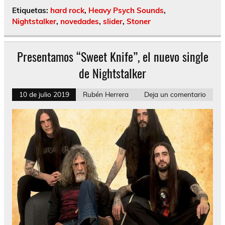
Etiquetas:
hard rock
,
Heavy Psych Sounds
,
Nightstalker
,
novedades
,
slider
,
Stoner
Presentamos “Sweet Knife”, el nuevo single
de Nightstalker
10 de julio 2019
Rubén Herrera
Deja un comentario