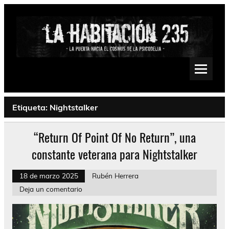
Saltar
al
contenido
La Habitación 235
Psychedelic, Stoner, Doom, Sludge, Fuzz, Space, Drone
Etiqueta:
Nightstalker
“Return Of Point Of No Return”, una
constante veterana para Nightstalker
18 de marzo 2025
Rubén Herrera
Deja un comentario