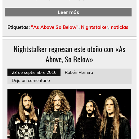
Leer más
Etiquetas:
"As Above So Below"
,
Nightstalker
,
noticias
Nightstalker regresan este otoño con «As
Above, So Below»
23 de septiembre 2016
Rubén Herrera
Deja un comentario