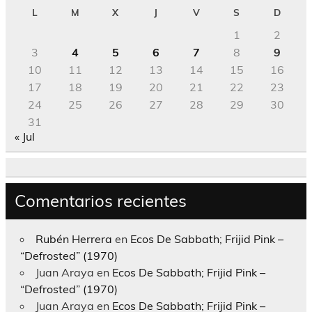
L
M
X
J
V
S
D
1
2
3
4
5
6
7
8
9
10
11
12
13
14
15
16
17
18
19
20
21
22
23
24
25
26
27
28
29
30
31
« Jul
Comentarios recientes
Rubén Herrera
en
Ecos De Sabbath; Frijid Pink –
“Defrosted” (1970)
Juan Araya
en
Ecos De Sabbath; Frijid Pink –
“Defrosted” (1970)
Juan Araya
en
Ecos De Sabbath; Frijid Pink –