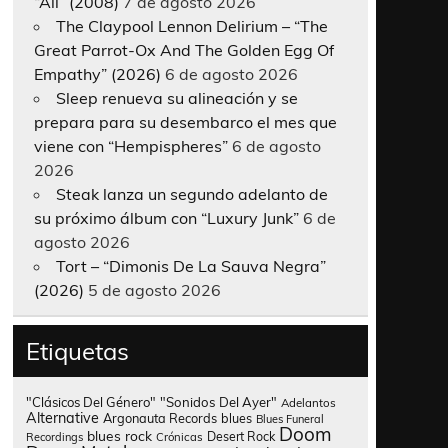
“All” (2008)
7 de agosto 2026
The Claypool Lennon Delirium – “The
Great Parrot-Ox And The Golden Egg Of
Empathy” (2026)
6 de agosto 2026
Sleep renueva su alineación y se
prepara para su desembarco el mes que
viene con “Hempispheres”
6 de agosto
2026
Steak lanza un segundo adelanto de
su próximo álbum con “Luxury Junk”
6 de
agosto 2026
Tort – “Dimonis De La Sauva Negra”
(2026)
5 de agosto 2026
Etiquetas
"Clásicos Del Género"
"Sonidos Del Ayer"
Adelantos
Alternative
Argonauta Records
blues
Blues Funeral
Doom
blues rock
Desert Rock
Recordings
Crónicas