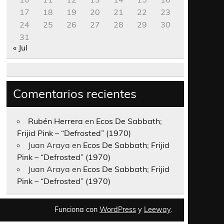
17
18
19
20
21
22
23
24
25
26
27
28
29
30
31
« Jul
Comentarios recientes
Rubén Herrera
en
Ecos De Sabbath;
Frijid Pink – “Defrosted” (1970)
Juan Araya
en
Ecos De Sabbath; Frijid
Pink – “Defrosted” (1970)
Juan Araya
en
Ecos De Sabbath; Frijid
Pink – “Defrosted” (1970)
Funciona con
WordPress
y
Leeway
.