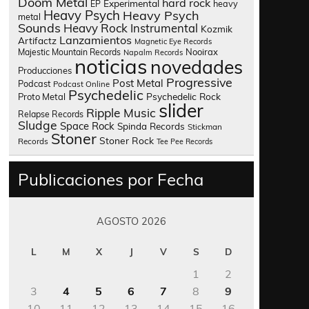
Doom Metal
hard rock
Experimental
heavy
EP
Heavy Psych
Heavy Psych
metal
Sounds
Heavy Rock
Instrumental
Kozmik
Lanzamientos
Artifactz
Magnetic Eye Records
Nooirax
Majestic Mountain Records
Napalm Records
noticias
novedades
Producciones
Progressive
Post Metal
Podcast
Podcast Online
Psychedelic
Psychedelic Rock
Proto Metal
slider
Ripple Music
Relapse Records
Sludge
Space Rock
Spinda Records
Stickman
Stoner
Stoner Rock
Records
Tee Pee Records
Publicaciones por Fecha
AGOSTO 2026
L
M
X
J
V
S
D
1
2
3
4
5
6
7
8
9
10
11
12
13
14
15
16