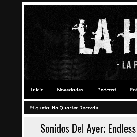
Saltar
al
contenido
La Habitación 235
Psychedelic, Stoner, Doom, Sludge, Fuzz, Space,
Inicio
Novedades
Podcast
En
Etiqueta:
No Quarter Records
Sonidos Del Ayer; Endless