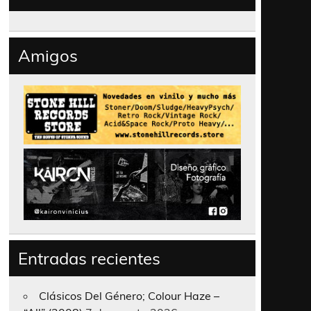
Amigos
Entradas recientes
Clásicos Del Género; Colour Haze –