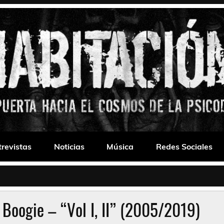
 Drone
trevistas
Noticias
Música
Redes Sociales
 Boogie – “Vol I, II” (2005/2019)