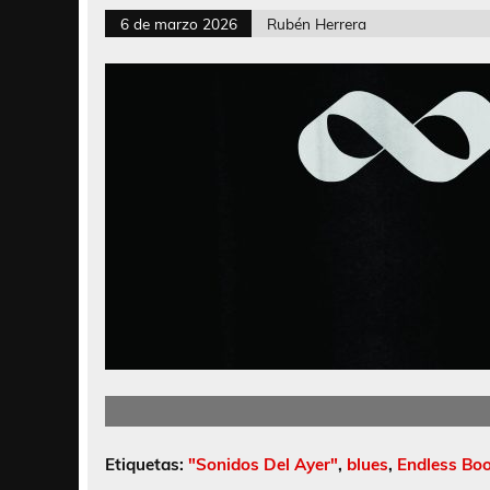
6 de marzo 2026
Rubén Herrera
Etiquetas:
"Sonidos Del Ayer"
,
blues
,
Endless Boo