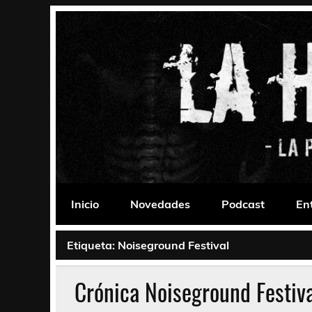
Saltar
al
contenido
La Habitación 235
Psychedelic, Stoner, Doom, Sludge, Fuzz, Space,
Inicio
Novedades
Podcast
En
Etiqueta:
Noiseground Festival
Crónica Noiseground Festival