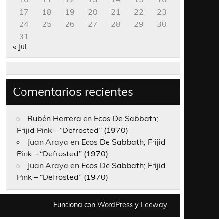
17
18
19
20
21
22
23
24
25
26
27
28
29
30
31
« Jul
Comentarios recientes
Rubén Herrera
en
Ecos De Sabbath;
Frijid Pink – “Defrosted” (1970)
Juan Araya
en
Ecos De Sabbath; Frijid
Pink – “Defrosted” (1970)
Juan Araya
en
Ecos De Sabbath; Frijid
Pink – “Defrosted” (1970)
Funciona con
WordPress
y
Leeway
.