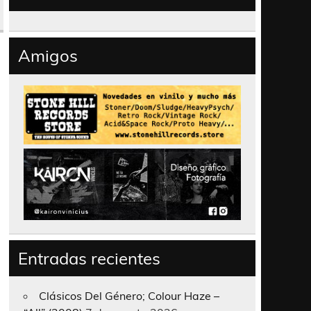
Amigos
Entradas recientes
Clásicos Del Género; Colour Haze –