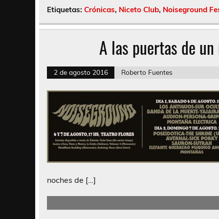
Etiquetas:
Crónicas
,
Niceto Club
,
Noiseground Fes
A las puertas de un
2 de agosto 2016
Roberto Fuentes
noches de […]