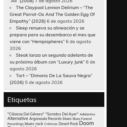
“All” (2008)
7 de agosto 2026
The Claypool Lennon Delirium – “The
Great Parrot-Ox And The Golden Egg Of
Empathy” (2026)
6 de agosto 2026
Sleep renueva su alineación y se
prepara para su desembarco el mes que
viene con “Hempispheres”
6 de agosto
2026
Steak lanza un segundo adelanto de
su próximo álbum con “Luxury Junk”
6 de
agosto 2026
Tort – “Dimonis De La Sauva Negra”
(2026)
5 de agosto 2026
Etiquetas
"Clásicos Del Género"
"Sonidos Del Ayer"
Adelantos
Alternative
Argonauta Records
blues
Blues Funeral
Doom
blues rock
Desert Rock
Recordings
Crónicas