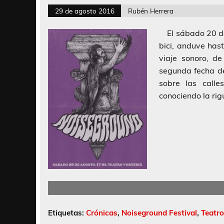
29 de agosto 2016
Rubén Herrera
El sábado 20 de 
bici, anduve has
viaje sonoro, de
segunda fecha de
sobre las calle
conociendo la rig
Etiquetas:
Crónicas
,
Noiseground Festival
,
Teatro