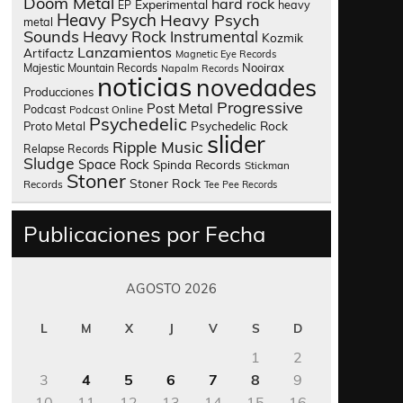
Doom Metal
hard rock
Experimental
heavy
EP
Heavy Psych
Heavy Psych
metal
Sounds
Heavy Rock
Instrumental
Kozmik
Lanzamientos
Artifactz
Magnetic Eye Records
Nooirax
Majestic Mountain Records
Napalm Records
noticias
novedades
Producciones
Progressive
Post Metal
Podcast
Podcast Online
Psychedelic
Psychedelic Rock
Proto Metal
slider
Ripple Music
Relapse Records
Sludge
Space Rock
Spinda Records
Stickman
Stoner
Stoner Rock
Records
Tee Pee Records
Publicaciones por Fecha
AGOSTO 2026
L
M
X
J
V
S
D
1
2
3
4
5
6
7
8
9
10
11
12
13
14
15
16