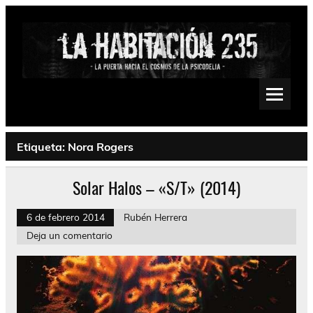
Saltar
al
contenido
La Habitación 235
Psychedelic, Stoner, Doom, Sludge, Fuzz, Space, Drone
Etiqueta:
Nora Rogers
Solar Halos – «S/T» (2014)
6 de febrero 2014
Rubén Herrera
Deja un comentario