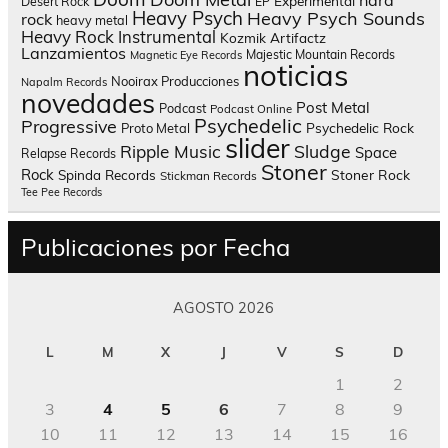
hard
Experimental
Desert Rock
EP
Heavy Psych
Heavy Psych Sounds
rock
heavy metal
Heavy Rock
Instrumental
Kozmik Artifactz
Lanzamientos
Majestic Mountain Records
Magnetic Eye Records
noticias
Nooirax Producciones
Napalm Records
novedades
Post Metal
Podcast
Podcast Online
Psychedelic
Progressive
Psychedelic Rock
Proto Metal
slider
Sludge
Ripple Music
Space
Relapse Records
Stoner
Rock
Spinda Records
Stoner Rock
Stickman Records
Tee Pee Records
Publicaciones por Fecha
AGOSTO 2026
L
M
X
J
V
S
D
1
2
3
4
5
6
7
8
9
10
11
12
13
14
15
16