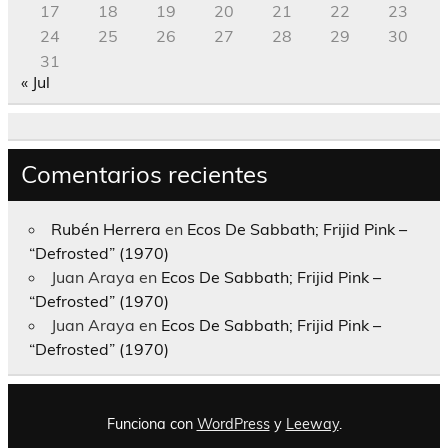
17
18
19
20
21
22
23
24
25
26
27
28
29
30
31
« Jul
Comentarios recientes
Rubén Herrera
en
Ecos De Sabbath; Frijid Pink –
“Defrosted” (1970)
Juan Araya
en
Ecos De Sabbath; Frijid Pink –
“Defrosted” (1970)
Juan Araya
en
Ecos De Sabbath; Frijid Pink –
“Defrosted” (1970)
Funciona con
WordPress
y
Leeway
.