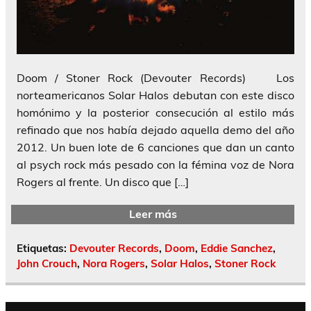
Doom / Stoner Rock (Devouter Records) Los
norteamericanos Solar Halos debutan con este disco
homónimo y la posterior consecución al estilo más
refinado que nos había dejado aquella demo del año
2012. Un buen lote de 6 canciones que dan un canto
al psych rock más pesado con la fémina voz de Nora
Rogers al frente. Un disco que […]
Leer más
Etiquetas:
Devouter Records
,
Doom
,
Eddie Sanchez
,
John Crouch
,
Nora Rogers
,
Solar Halos
,
Stoner Rock