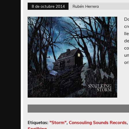
8 de octubre 2014
Rubén Herrera
D
c
ll
de
co
un
or
Etiquetas:
"Storm"
,
Consouling Sounds Records
,
Snailking