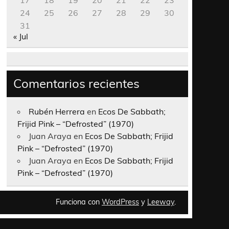
17
18
19
20
21
22
23
24
25
26
27
28
29
30
31
« Jul
Comentarios recientes
Rubén Herrera
en
Ecos De Sabbath;
Frijid Pink – “Defrosted” (1970)
Juan Araya
en
Ecos De Sabbath; Frijid
Pink – “Defrosted” (1970)
Juan Araya
en
Ecos De Sabbath; Frijid
Pink – “Defrosted” (1970)
Funciona con
WordPress
y
Leeway
.