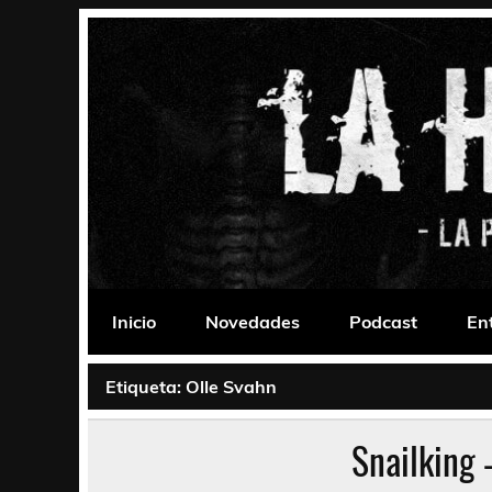
Saltar
al
contenido
La Habitación 235
Psychedelic, Stoner, Doom, Sludge, Fuzz, Space,
Inicio
Novedades
Podcast
En
Etiqueta:
Olle Svahn
Snailking