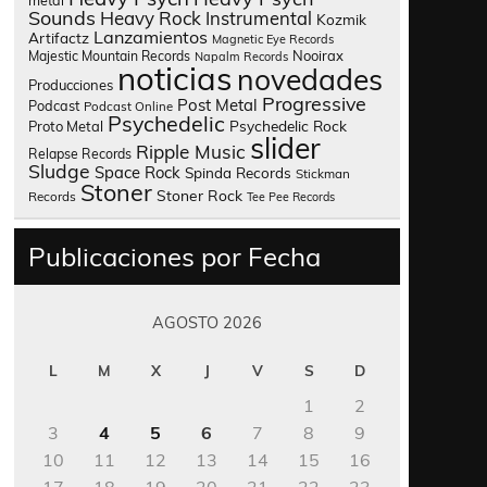
metal
Sounds
Heavy Rock
Instrumental
Kozmik
Lanzamientos
Artifactz
Magnetic Eye Records
Nooirax
Majestic Mountain Records
Napalm Records
noticias
novedades
Producciones
Progressive
Post Metal
Podcast
Podcast Online
Psychedelic
Psychedelic Rock
Proto Metal
slider
Ripple Music
Relapse Records
Sludge
Space Rock
Spinda Records
Stickman
Stoner
Stoner Rock
Records
Tee Pee Records
Publicaciones por Fecha
AGOSTO 2026
L
M
X
J
V
S
D
1
2
3
4
5
6
7
8
9
10
11
12
13
14
15
16