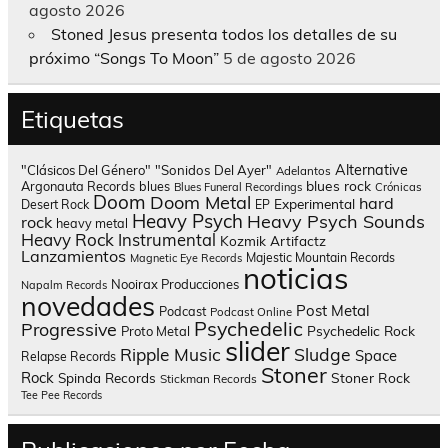
agosto 2026
Stoned Jesus presenta todos los detalles de su
próximo “Songs To Moon”
5 de agosto 2026
Etiquetas
Alternative
"Clásicos Del Género"
"Sonidos Del Ayer"
Adelantos
blues rock
Argonauta Records
blues
Blues Funeral Recordings
Crónicas
Doom
Doom Metal
hard
Experimental
Desert Rock
EP
Heavy Psych
Heavy Psych Sounds
rock
heavy metal
Heavy Rock
Instrumental
Kozmik Artifactz
Lanzamientos
Majestic Mountain Records
Magnetic Eye Records
noticias
Nooirax Producciones
Napalm Records
novedades
Post Metal
Podcast
Podcast Online
Psychedelic
Progressive
Psychedelic Rock
Proto Metal
slider
Sludge
Ripple Music
Space
Relapse Records
Stoner
Rock
Spinda Records
Stoner Rock
Stickman Records
Tee Pee Records