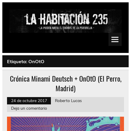
Saltar
al
contenido
La Habitación 235
Psychedelic, Stoner, Doom, Sludge, Fuzz, Space, Drone
Etiqueta:
OnOtO
Crónica Minami Deutsch + OnOtO (El Perro,
Madrid)
24 de octubre 2017
Roberto Lucas
Deja un comentario