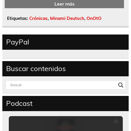
Leer más
Etiquetas:
Crónicas
,
Minami Deutsch
,
OnOtO
PayPal
Buscar contenidos
Podcast