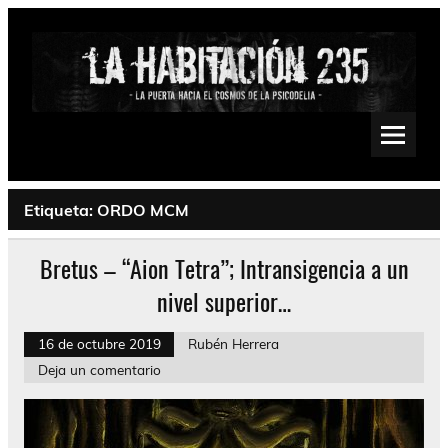
Saltar
al
contenido
La Habitación 235
Psychedelic, Stoner, Doom, Sludge, Fuzz, Space, Drone
Etiqueta:
ORDO MCM
Bretus – “Aion Tetra”; Intransigencia a un
nivel superior…
16 de octubre 2019
Rubén Herrera
Deja un comentario