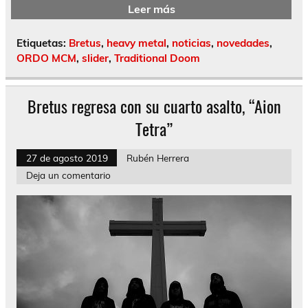
Leer más
Etiquetas:
Bretus
,
heavy metal
,
noticias
,
novedades
,
ORDO MCM
,
slider
,
Traditional Doom
Bretus regresa con su cuarto asalto, “Aion
Tetra”
27 de agosto 2019
Rubén Herrera
Deja un comentario