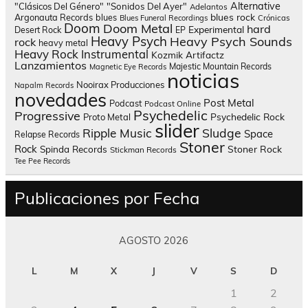
Alternative
"Clásicos Del Género"
"Sonidos Del Ayer"
Adelantos
blues rock
Argonauta Records
blues
Blues Funeral Recordings
Crónicas
Doom
Doom Metal
hard
Experimental
Desert Rock
EP
Heavy Psych
Heavy Psych Sounds
rock
heavy metal
Heavy Rock
Instrumental
Kozmik Artifactz
Lanzamientos
Majestic Mountain Records
Magnetic Eye Records
noticias
Nooirax Producciones
Napalm Records
novedades
Post Metal
Podcast
Podcast Online
Psychedelic
Progressive
Psychedelic Rock
Proto Metal
slider
Sludge
Ripple Music
Space
Relapse Records
Stoner
Rock
Spinda Records
Stoner Rock
Stickman Records
Tee Pee Records
Publicaciones por Fecha
AGOSTO 2026
L
M
X
J
V
S
D
1
2