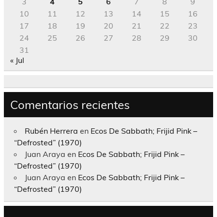
3
4
5
6
7
8
9
10
11
12
13
14
15
16
17
18
19
20
21
22
23
24
25
26
27
28
29
30
31
« Jul
Comentarios recientes
Rubén Herrera
en
Ecos De Sabbath; Frijid Pink –
“Defrosted” (1970)
Juan Araya
en
Ecos De Sabbath; Frijid Pink –
“Defrosted” (1970)
Juan Araya
en
Ecos De Sabbath; Frijid Pink –
“Defrosted” (1970)