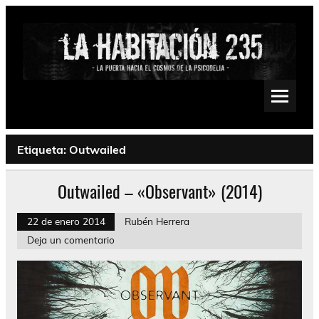
Saltar
al
contenido
La Habitación 235
Psychedelic, Stoner, Doom, Sludge, Fuzz, Space, Drone
Etiqueta:
Outwailed
Outwailed – «Observant» (2014)
22 de enero 2014
Rubén Herrera
Deja un comentario