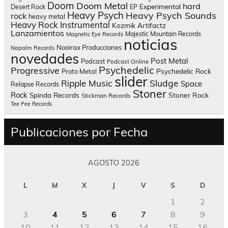
Doom
Doom Metal
hard
Experimental
Desert Rock
EP
Heavy Psych
Heavy Psych Sounds
rock
heavy metal
Heavy Rock
Instrumental
Kozmik Artifactz
Lanzamientos
Majestic Mountain Records
Magnetic Eye Records
noticias
Nooirax Producciones
Napalm Records
novedades
Post Metal
Podcast
Podcast Online
Psychedelic
Progressive
Psychedelic Rock
Proto Metal
slider
Sludge
Ripple Music
Space
Relapse Records
Stoner
Rock
Spinda Records
Stoner Rock
Stickman Records
Tee Pee Records
Publicaciones por Fecha
AGOSTO 2026
L
M
X
J
V
S
D
1
2
3
4
5
6
7
8
9
10
11
12
13
14
15
16