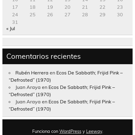
17
18
19
20
21
22
23
24
25
26
27
28
29
30
31
« Jul
Comentarios recientes
Rubén Herrera
en
Ecos De Sabbath; Frijid Pink –
“Defrosted” (1970)
Juan Araya
en
Ecos De Sabbath; Frijid Pink –
“Defrosted” (1970)
Juan Araya
en
Ecos De Sabbath; Frijid Pink –
“Defrosted” (1970)
Funciona con
WordPress
y
Leeway
.