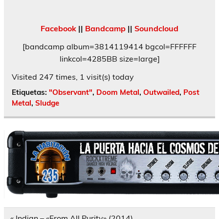
Facebook
||
Bandcamp
||
Soundcloud
[bandcamp album=3814119414 bgcol=FFFFFF
linkcol=4285BB size=large]
Visited 247 times, 1 visit(s) today
Etiquetas:
"Observant"
,
Doom Metal
,
Outwailed
,
Post
Metal
,
Sludge
Navegación
« Indian – «From All Purity» (2014)