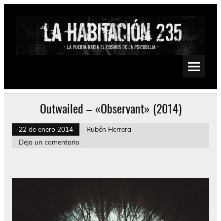
Saltar
al
contenido
La Habitación 235
Psychedelic, Stoner, Doom, Sludge, Fuzz, Space, Drone
Outwailed – «Observant» (2014)
22 de enero 2014
Rubén Herrera
Deja un comentario