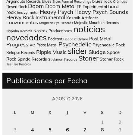
blues rock
Argonauta Records
blues
Blues Funeral Recordings
Crónicas
Doom
Doom Metal
hard
Experimental
Desert Rock
EP
Heavy Psych
Heavy Psych Sounds
rock
heavy metal
Heavy Rock
Instrumental
Kozmik Artifactz
Lanzamientos
Majestic Mountain Records
Magnetic Eye Records
noticias
Nooirax Producciones
Napalm Records
novedades
Post Metal
Podcast
Podcast Online
Psychedelic
Progressive
Psychedelic Rock
Proto Metal
slider
Sludge
Ripple Music
Space
Relapse Records
Stoner
Rock
Spinda Records
Stoner Rock
Stickman Records
Tee Pee Records
Publicaciones por Fecha
AGOSTO 2026
L
M
X
J
V
S
D
1
2
3
4
5
6
7
8
9