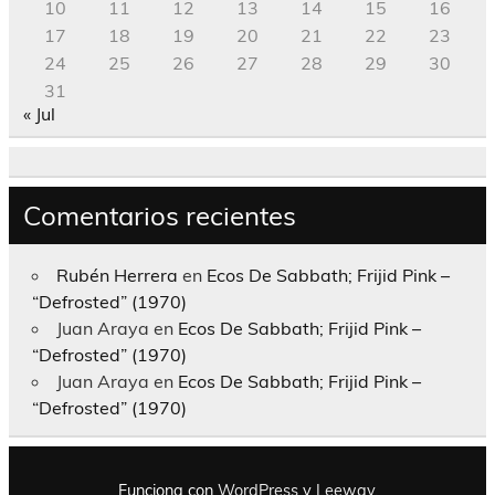
10
11
12
13
14
15
16
17
18
19
20
21
22
23
24
25
26
27
28
29
30
31
« Jul
Comentarios recientes
Rubén Herrera
en
Ecos De Sabbath; Frijid Pink –
“Defrosted” (1970)
Juan Araya
en
Ecos De Sabbath; Frijid Pink –
“Defrosted” (1970)
Juan Araya
en
Ecos De Sabbath; Frijid Pink –
“Defrosted” (1970)
Funciona con
WordPress
y
Leeway
.