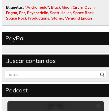
Etiquetas:
"Andromeda"
,
Black Moon Circle
,
Oyvin
Engan
,
Per
,
Psychedelic
,
Scott Heller
,
Space Rock
,
Space Rock Productions
,
Stoner
,
Vemund Engan
PayPal
Buscar contenidos
Podcast