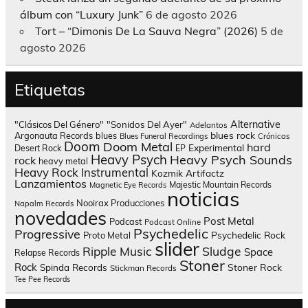
álbum con “Luxury Junk”
6 de agosto 2026
Tort – “Dimonis De La Sauva Negra” (2026)
5 de
agosto 2026
Etiquetas
Alternative
"Clásicos Del Género"
"Sonidos Del Ayer"
Adelantos
blues rock
Argonauta Records
blues
Blues Funeral Recordings
Crónicas
Doom
Doom Metal
hard
Experimental
Desert Rock
EP
Heavy Psych
Heavy Psych Sounds
rock
heavy metal
Heavy Rock
Instrumental
Kozmik Artifactz
Lanzamientos
Majestic Mountain Records
Magnetic Eye Records
noticias
Nooirax Producciones
Napalm Records
novedades
Post Metal
Podcast
Podcast Online
Psychedelic
Progressive
Psychedelic Rock
Proto Metal
slider
Sludge
Ripple Music
Space
Relapse Records
Stoner
Rock
Spinda Records
Stoner Rock
Stickman Records
Tee Pee Records