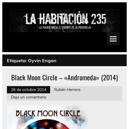
Saltar
al
contenido
La Habitación 235
Psychedelic, Stoner, Doom, Sludge, Fuzz, Space, Drone
Etiqueta:
Oyvin Engan
Black Moon Circle – «Andromeda» (2014)
26 de octubre 2014
Rubén Herrera
Deja un comentario