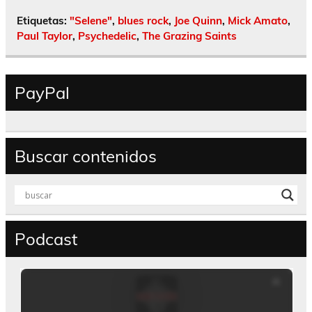
Etiquetas:
"Selene"
,
blues rock
,
Joe Quinn
,
Mick Amato
,
Paul Taylor
,
Psychedelic
,
The Grazing Saints
PayPal
Buscar contenidos
Podcast