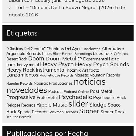
Tort – “Dimonis De La Sauva Negra” (2026)
5 de
agosto 2026
Etiquetas
Alternative
"Clásicos Del Género"
"Sonidos Del Ayer"
Adelantos
blues rock
Argonauta Records
blues
Blues Funeral Recordings
Crónicas
Doom
Doom Metal
hard
Experimental
Desert Rock
EP
Heavy Psych
Heavy Psych Sounds
rock
heavy metal
Heavy Rock
Instrumental
Kozmik Artifactz
Lanzamientos
Majestic Mountain Records
Magnetic Eye Records
noticias
Nooirax Producciones
Napalm Records
novedades
Post Metal
Podcast
Podcast Online
Psychedelic
Progressive
Psychedelic Rock
Proto Metal
slider
Sludge
Ripple Music
Space
Relapse Records
Stoner
Rock
Spinda Records
Stoner Rock
Stickman Records
Tee Pee Records
Publicaciones por Fecha