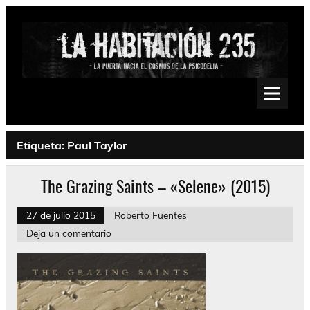
Saltar
al
contenido
La Habitación 235
Psychedelic, Stoner, Doom, Sludge, Fuzz, Space, Drone
Etiqueta:
Paul Taylor
The Grazing Saints – «Selene» (2015)
27 de julio 2015
Roberto Fuentes
Deja un comentario