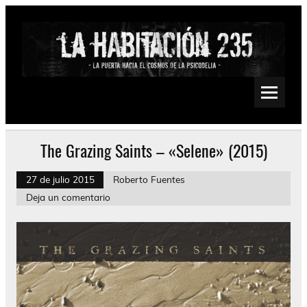
Saltar
al
contenido
La Habitación 235
Psychedelic, Stoner, Doom, Sludge, Fuzz, Space, Drone
The Grazing Saints – «Selene» (2015)
27 de julio 2015
Roberto Fuentes
Deja un comentario