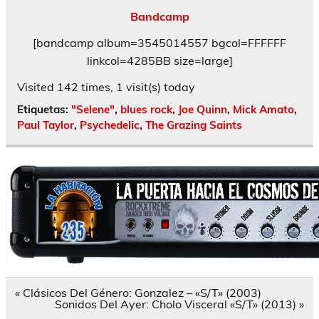
Bandcamp
[bandcamp album=3545014557 bgcol=FFFFFF
linkcol=4285BB size=large]
Visited 142 times, 1 visit(s) today
Etiquetas:
"Selene"
,
blues rock
,
Joe Quinn
,
Mick Amato
,
Paul Taylor
,
Psychedelic
,
The Grazing Saints
Navegación
« Clásicos Del Género: Gonzalez – «S/T» (2003)
de
Sonidos Del Ayer: Cholo Visceral «S/T» (2013) »
entradas