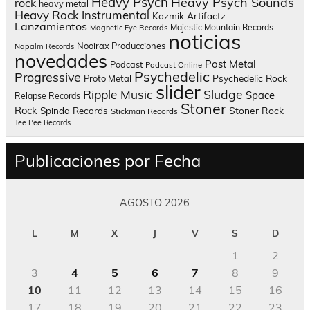
Heavy Psych
Heavy Psych Sounds
rock
heavy metal
Heavy Rock
Instrumental
Kozmik Artifactz
Lanzamientos
Majestic Mountain Records
Magnetic Eye Records
noticias
Nooirax Producciones
Napalm Records
novedades
Post Metal
Podcast
Podcast Online
Psychedelic
Progressive
Psychedelic Rock
Proto Metal
slider
Sludge
Ripple Music
Space
Relapse Records
Stoner
Rock
Spinda Records
Stoner Rock
Stickman Records
Tee Pee Records
Publicaciones por Fecha
AGOSTO 2026
L
M
X
J
V
S
D
1
2
3
4
5
6
7
8
9
10
11
12
13
14
15
16
17
18
19
20
21
22
23