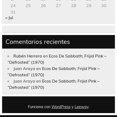
24
25
26
27
28
29
30
31
« Jul
Comentarios recientes
Rubén Herrera
en
Ecos De Sabbath; Frijid Pink –
“Defrosted” (1970)
Juan Araya
en
Ecos De Sabbath; Frijid Pink –
“Defrosted” (1970)
Juan Araya
en
Ecos De Sabbath; Frijid Pink –
“Defrosted” (1970)
Funciona con
WordPress
y
Leeway
.